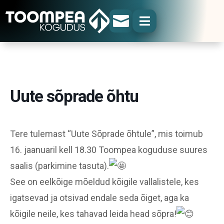


Uute sõprade õhtu
Tere tulemast “Uute Sõprade õhtule”, mis toimub
16. jaanuaril kell 18.30 Toompea koguduse suures
saalis (parkimine tasuta).
See on eelkõige mõeldud kõigile vallalistele, kes
igatsevad ja otsivad endale seda õiget, aga ka
kõigile neile, kes tahavad leida head sõpra!