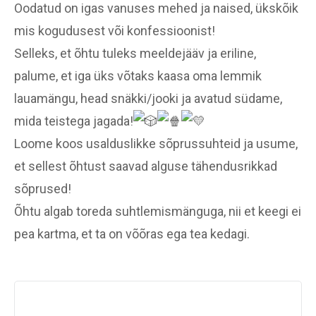
Oodatud on igas vanuses mehed ja naised, ükskõik
mis kogudusest või konfessioonist!
Selleks, et õhtu tuleks meeldejääv ja eriline,
palume, et iga üks võtaks kaasa oma lemmik
lauamängu, head snäkki/jooki ja avatud südame,
mida teistega jagada!
Loome koos usalduslikke sõprussuhteid ja usume,
et sellest õhtust saavad alguse tähendusrikkad
sõprused!
Õhtu algab toreda suhtlemismänguga, nii et keegi ei
pea kartma, et ta on võõras ega tea kedagi.