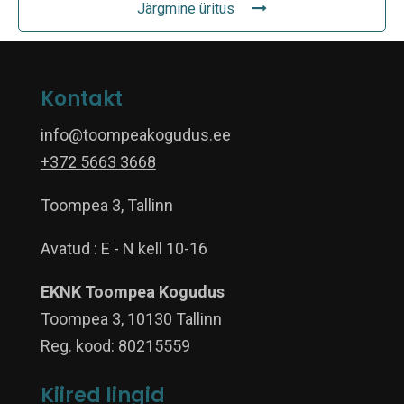
Järgmine üritus
Kontakt
info@toompeakogudus.ee
+372 5663 3668
Toompea 3, Tallinn
Avatud : E - N kell 10-16
EKNK Toompea Kogudus
Toompea 3, 10130 Tallinn
Reg. kood: 80215559
Kiired lingid