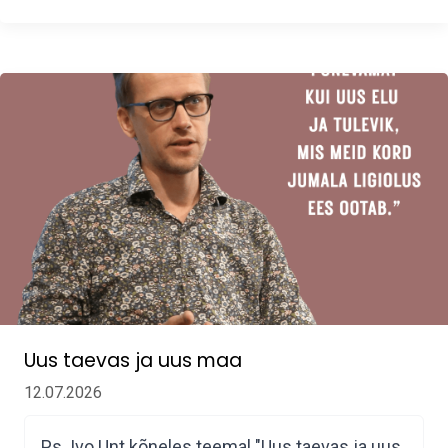
Uus taevas ja uus maa
12.07.2026
Ps. Ivo Unt kõneles teemal "Uus taevas ja uus