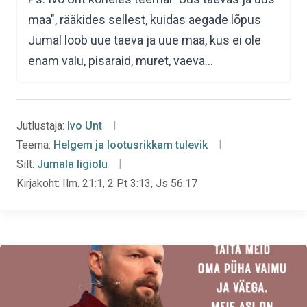
maa", rääkides sellest, kuidas aegade lõpus
Jumal loob uue taeva ja uue maa, kus ei ole
enam valu, pisaraid, muret, vaeva…
Jutlustaja:
Ivo Unt
Teema:
Helgem ja lootusrikkam tulevik
Silt:
Jumala ligiolu
Kirjakoht:
Ilm. 21:1, 2 Pt 3:13, Js 56:17