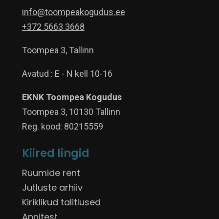
info@toompeakogudus.ee
+372 5663 3668
Toompea 3, Tallinn
Avatud : E - N kell 10-16
EKNK Toompea Kogudus
Toompea 3, 10130 Tallinn
Reg. kood: 80215559
Kiired lingid
Ruumide rent
Jutluste arhiiv
Kiriklikud talitlused
Annitest