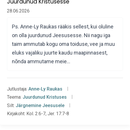
Juurdunud Kristusesse
28.06.2026
Ps. Anne-Ly Raukas rääkis sellest, kui oluline
on olla juurdunud Jeesusesse. Nii nagu iga
taim ammutab kogu oma toiduse, vee ja muu
eluks vajaliku juurte kaudu maapinnasest,
nõnda ammutame meie…
Jutlustaja:
Anne-Ly Raukas
Teema:
Juurdunud Kristuses
Silt:
Järgnemine Jeesusele
Kirjakoht:
Kol. 2:6-7, Jer. 17:7-8