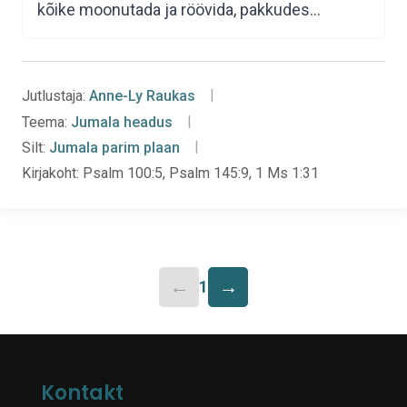
kõike moonutada ja röövida, pakkudes…
Jutlustaja:
Anne-Ly Raukas
Teema:
Jumala headus
Silt:
Jumala parim plaan
Kirjakoht:
Psalm 100:5, Psalm 145:9, 1 Ms 1:31
←
→
1
Kontakt