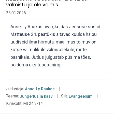
valmistu ja ole valmis
25.01.2026
Anne-Ly Raukas avab, kuidas Jeesuse sõnad
Matteuse 24. peatükis aitavad kuulda halbu
uudiseid ilma hirmuta: maailmas toimuv on
kutse vaimulikule valmisolekule, mitte
paanikale. Jutlus julgustab püsima tões,
hoiduma eksitusest ning…
Jutlustaja:
Anne-Ly Raukas
Teema:
Jüngerlus ja kasv
Silt:
Evangeelium
Kirjakoht:
Mt 24:3-14