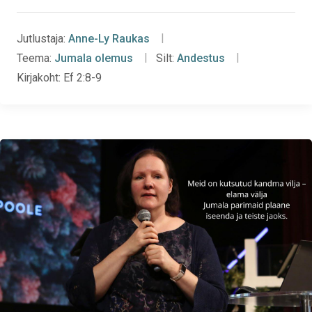
Jutlustaja:
Anne-Ly Raukas
Teema:
Jumala olemus
Silt:
Andestus
Kirjakoht:
Ef 2:8-9