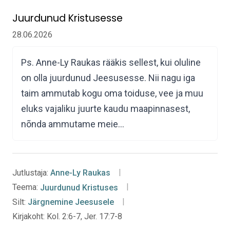
Juurdunud Kristusesse
28.06.2026
Ps. Anne-Ly Raukas rääkis sellest, kui oluline
on olla juurdunud Jeesusesse. Nii nagu iga
taim ammutab kogu oma toiduse, vee ja muu
eluks vajaliku juurte kaudu maapinnasest,
nõnda ammutame meie…
Jutlustaja:
Anne-Ly Raukas
Teema:
Juurdunud Kristuses
Silt:
Järgnemine Jeesusele
Kirjakoht:
Kol. 2:6-7, Jer. 17:7-8