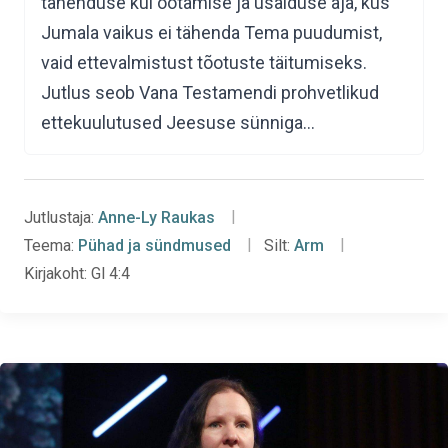
tähenduse kui ootamise ja usalduse aja, kus
Jumala vaikus ei tähenda Tema puudumist,
vaid ettevalmistust tõotuste täitumiseks.
Jutlus seob Vana Testamendi prohvetlikud
ettekuulutused Jeesuse sünniga…
Jutlustaja:
Anne-Ly Raukas
Teema:
Pühad ja sündmused
Silt:
Arm
Kirjakoht:
Gl 4:4