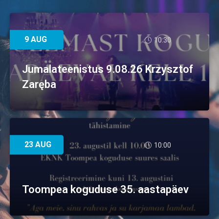
9 AUG
10:30
Jumalateenistus 9.08.26 Krzysztof
Zaręba
23 AUG
10:00
Toompea koguduse 35. aastapäev