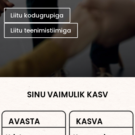
Liitu kodugrupiga
Liitu teenimistiimiga
SINU VAIMULIK KASV
AVASTA
KASVA