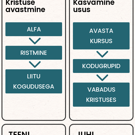
Kristuse
Kasvamine
avastmine
usus
ALFA
AVASTA
3
KURSUS
3
RISTMINE
3
KODUGRUPID
3
LIITU
KOGUDUSEGA
VABADUS
KRISTUSES
TEENI
JUHI