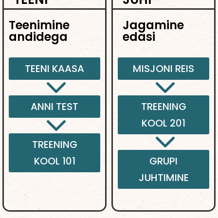
Teenimine
Jagamine
andidega
edasi
TEENI KAASA
MISJONI REIS
3
3
ANNI TEST
TREENING
3
KOOL 201
3
TREENING
KOOL 101
GRUPI
JUHTIMINE