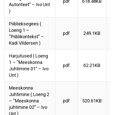
pdf
618.48KB
Autoriteet” – Ivo Unt
)
Piiblieksegees (
Loeng 1 –
pdf
249.1KB
“Piiblikontekst” –
Kadi Vildersen )
Harjutused ( Loeng
1 – “Meeskonna
pdf
62.21KB
Juhtimine 01” – Ivo
Unt )
Meeskonna
Juhtimine ( Loeng 2
– “Meeskonna
pdf
520.61KB
juhtimine 02” – Ivo
Unt )