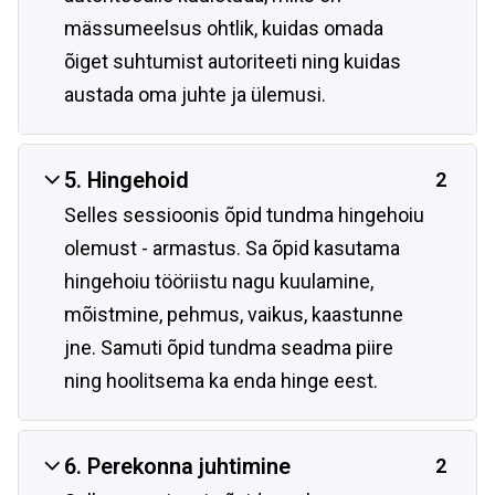
mässumeelsus ohtlik, kuidas omada
õiget suhtumist autoriteeti ning kuidas
austada oma juhte ja ülemusi.
5. Hingehoid
2
Selles sessioonis õpid tundma hingehoiu
olemust - armastus. Sa õpid kasutama
hingehoiu tööriistu nagu kuulamine,
mõistmine, pehmus, vaikus, kaastunne
jne. Samuti õpid tundma seadma piire
ning hoolitsema ka enda hinge eest.
6. Perekonna juhtimine
2