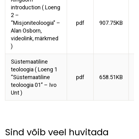
introduction ( Loeng
2 –
“Misjoniteoloogia” –
pdf
907.75KB
Alan Osborn,
videolink, märkmed
)
Süstemaatiline
teoloogia ( Loeng 1
“Süstemaatiline
pdf
658.51KB
teoloogia 01” – Ivo
Unt )
Sind võib veel huvitada