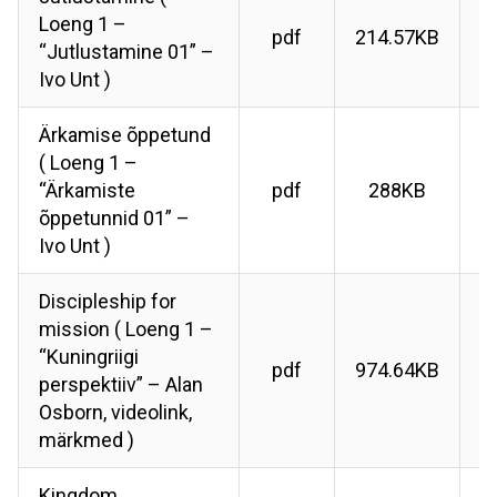
Loeng 1 –
pdf
214.57KB
“Jutlustamine 01” –
Ivo Unt )
Ärkamise õppetund
( Loeng 1 –
“Ärkamiste
pdf
288KB
õppetunnid 01” –
Ivo Unt )
Discipleship for
mission ( Loeng 1 –
“Kuningriigi
pdf
974.64KB
perspektiiv” – Alan
Osborn, videolink,
märkmed )
Kingdom