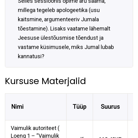
Selles sessioonis õpime aru saama,
millega tegeleb apologeetika (usu
kaitsmine, argumenteeriv Jumala
tõestamine). Lisaks vaatame lähemalt
Jeesuse ülestõusmise tõendust ja
vastame küsimusele, miks Jumal lubab
kannatusi?
Kursuse Materjalid
L
Nimi
Tüüp
Suurus
A
Vaimulik autoriteet (
Loeng 1 – “Vaimulik