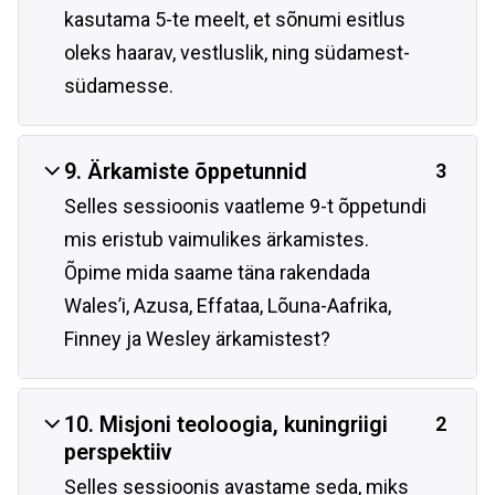
kasutama 5-te meelt, et sõnumi esitlus
oleks haarav, vestluslik, ning südamest-
südamesse.
9. Ärkamiste õppetunnid
3
Selles sessioonis vaatleme 9-t õppetundi
mis eristub vaimulikes ärkamistes.
Õpime mida saame täna rakendada
Wales’i, Azusa, Effataa, Lõuna-Aafrika,
Finney ja Wesley ärkamistest?
10. Misjoni teoloogia, kuningriigi
2
perspektiiv
Selles sessioonis avastame seda, miks