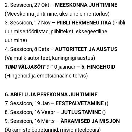
2. Sessioon, 27 Okt –
MEESKONNA JUHTIMINE
(Meeskonna juhtimine, üks-ühele mentorlus)
3. Sessioon, 17 Nov –
PIIBLI HERMENEUTIKA
(Piibli
uurimise tööriistad, piibliteksti eksegeetiline
uurimine)
4. Sessioon, 8 Dets –
AUTORITEET JA AUSTUS
(Vaimulik autoriteet, kuningriigi austus)
TIIMI VÄLJASÕIT
9-10 jaanuar –
5. HINGEHOID
(Hingehoid ja emotsionaalne tervis)
6. ABIELU JA PEREKONNA JUHTIMINE
7. Sessioon, 19 Jan –
EESTPALVETAMINE
()
8. Sessioon, 16 Veebr –
JUTLUSTAMINE
()
9. Sessioon, 16 Märts –
ÄRKAMISED JA MISJON
(Ärkamiste õppetunnid, misjoniteoloogia)