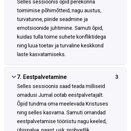
Selles sessioonis õpid perekonna
toimimise põhimõtteid, nagu austus,
turvatunne, piiride seadmine ja
emotsioonide juhtimine. Samuti õpid,
kuidas tulla toime suhete konfliktidega
ning luua toetav ja turvaline keskkond
laste kasvatamiseks.
7. Eestpalvetamine
3
Selles sessioonis saad teada milliseid
omadusi Jumal ootab eestpalvetajalt.
Õpid tundma oma meelevada Kristuses
ning selles kasvama. Samuti omandad
eestpalvetamise tööriistu nagu keeled,
ühispalve, paast, usk, prohvetlik