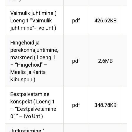
Vaimulik juhtimine (
Loeng 1 “Vaimulik
pdf
426.62KB
juhtimine”- Ivo Unt )
Hingehoid ja
perekonnajuhtimine,
märkmed ( Loeng 1
pdf
2.6MB
– “Hingehoid” –
Meelis ja Karita
Kibuspuu )
Eestpalvetamise
konspekt ( Loeng 1
pdf
348.78KB
– “Eestpalvetamine
01” – Ivo Unt )
Jutlustamine (