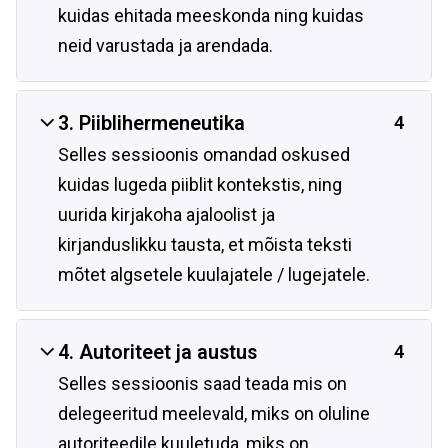
kuidas ehitada meeskonda ning kuidas
neid varustada ja arendada.
3. Piiblihermeneutika
4
Selles sessioonis omandad oskused
kuidas lugeda piiblit kontekstis, ning
uurida kirjakoha ajaloolist ja
kirjanduslikku tausta, et mõista teksti
mõtet algsetele kuulajatele / lugejatele.
4. Autoriteet ja austus
4
Selles sessioonis saad teada mis on
delegeeritud meelevald, miks on oluline
autoriteedile kuuletuda, miks on