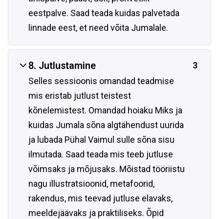
eestpalve. Saad teada kuidas palvetada
linnade eest, et need võita Jumalale.
8. Jutlustamine
3
Selles sessioonis omandad teadmise
mis eristab jutlust teistest
kõnelemistest. Omandad hoiaku Miks ja
kuidas Jumala sõna algtähendust uurida
ja lubada Pühal Vaimul sulle sõna sisu
ilmutada. Saad teada mis teeb jutluse
võimsaks ja mõjusaks. Mõistad tööriistu
nagu illustratsioonid, metafoorid,
rakendus, mis teevad jutluse elavaks,
meeldejäävaks ja praktiliseks. Õpid