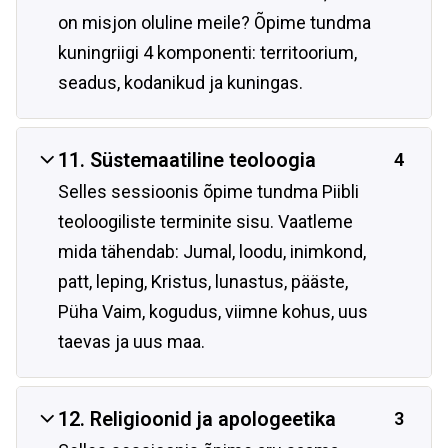
on misjon oluline meile? Õpime tundma
kuningriigi 4 komponenti: territoorium,
seadus, kodanikud ja kuningas.
11. Süstemaatiline teoloogia
4
Selles sessioonis õpime tundma Piibli
teoloogiliste terminite sisu. Vaatleme
mida tähendab: Jumal, loodu, inimkond,
patt, leping, Kristus, lunastus, pääste,
Püha Vaim, kogudus, viimne kohus, uus
taevas ja uus maa.
12. Religioonid ja apologeetika
3