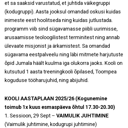
et sa saaksid varustatud, et juhtida väikegruppi
(kodugruppi). Aasta jooksul omandad oskusi kuidas
inimeste eest hoolitseda ning kuidas jutlustada.
programm viib sind sügavamasse piibli uurimisse,
arusaamisse teoloogilistest terminitest ning annab
ülevaate misjonist ja ärkamistest. Sa omandad
sügavama eestpalveelu ning läbi mitmete harjutuste
õpid Jumala häält kuulma iga olukorra jaoks. Kooli on
kutsutud 1 aasta treeningkooli õpilased, Toompea
koguduse tööharujuhid, ning abijuhid.
KOOLI AASTAPLAAN 2025/26
(Kogunemine
toimub 1x kuus esmaspäeva õhtul 17.30-20.30)
1. Sessioon, 29 Sept –
VAIMULIK JUHTIMINE
(Vaimulik juhtimine, kodugrupi juhtimine)