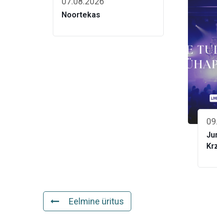
07.08.2026
Noortekas
09
Ju
Kr
Eelmine üritus