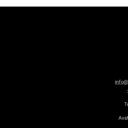
info
T
Avat