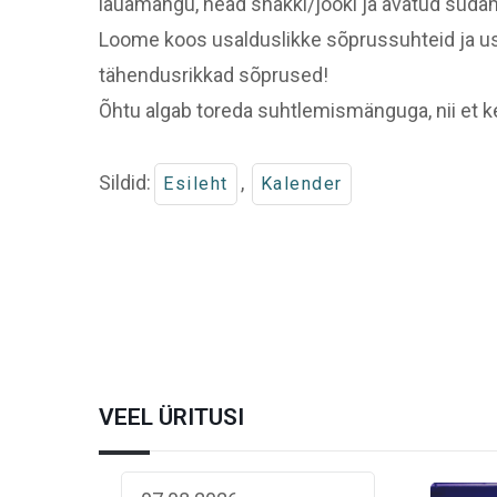
lauamängu, head snäkki/jooki ja avatud südam
Loome koos usalduslikke sõprussuhteid ja us
tähendusrikkad sõprused!
Õhtu algab toreda suhtlemismänguga, nii et ke
Sildid:
,
Esileht
Kalender
VEEL ÜRITUSI