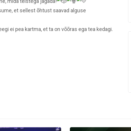
e, mida teistega jagada!
ume, et sellest õhtust saavad alguse
egi ei pea kartma, et ta on võõras ega tea kedagi.