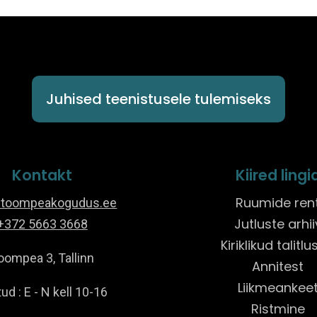
Juhised teenistusele tulemiseks
Kontakt
Kiired lingi
Ruumide ren
@toompeakogudus.ee
Jutluste arhii
+372 5663 3668
Kiriklikud talitl
oompea 3, Tallinn
Annitest
Liikmeankee
ud : E - N kell 10-16
Ristmine