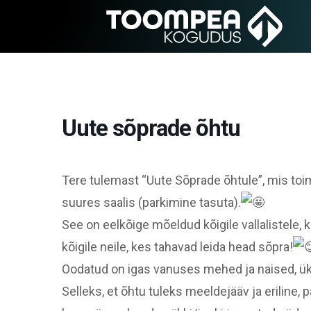
Uute sõprade õhtu
Tere tulemast “Uute Sõprade õhtule”, mis to
suures saalis (parkimine tasuta).
See on eelkõige mõeldud kõigile vallalistele, 
kõigile neile, kes tahavad leida head sõpra!
Oodatud on igas vanuses mehed ja naised, ük
Selleks, et õhtu tuleks meeldejääv ja eriline