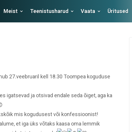
Meist
Teenistusharud
Vaata
Üritused
imub 27.veebruaril kell 18.30 Toompea koguduse
kes igatsevad ja otsivad endale seda õiget, aga ka
skõik mis kogudusest või konfessioonist!
, palume, et iga üks võtaks kaasa oma lemmik