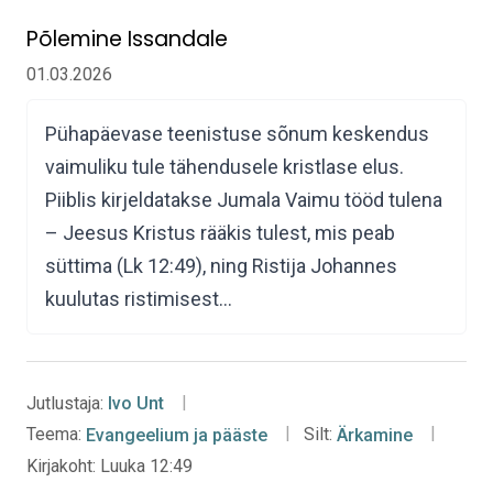
Põlemine Issandale
01.03.2026
Pühapäevase teenistuse sõnum keskendus
vaimuliku tule tähendusele kristlase elus.
Piiblis kirjeldatakse Jumala Vaimu tööd tulena
– Jeesus Kristus rääkis tulest, mis peab
süttima (Lk 12:49), ning Ristija Johannes
kuulutas ristimisest…
Jutlustaja:
Ivo Unt
Teema:
Evangeelium ja pääste
Silt:
Ärkamine
Kirjakoht:
Luuka 12:49