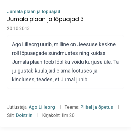
Jumala plaan ja lõpuajad
Jumala plaan ja lõpuajad 3
20.10.2013
Ago Lilleorg uurib, milline on Jeesuse keskne
roll lõpuaegade sündmustes ning kuidas
Jumala plaan toob lõpliku võidu kurjuse üle. Ta
julgustab kuulajaid elama lootuses ja
kindluses, teades, et Jumal juhib…
Jutlustaja:
Ago Lilleorg
Teema:
Piibel ja õpetus
Silt:
Doktriin
Kirjakoht:
Ilm 20