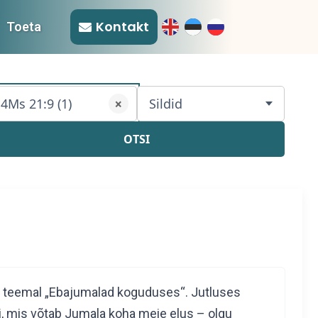
Kontakt
Toeta
4Ms 21:9 (1)
Sildid
×
OTSI
t teemal „Ebajumalad koguduses“. Jutluses
asi, mis võtab Jumala koha meie elus – olgu