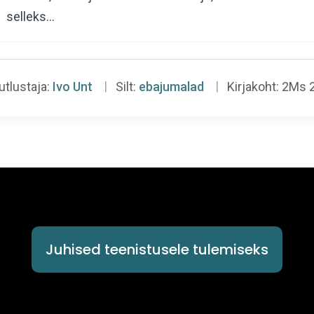
selleks…
utlustaja:
Ivo Unt
Silt:
ebajumalad
Kirjakoht:
2Ms 
Juhised teenistusele tulemiseks