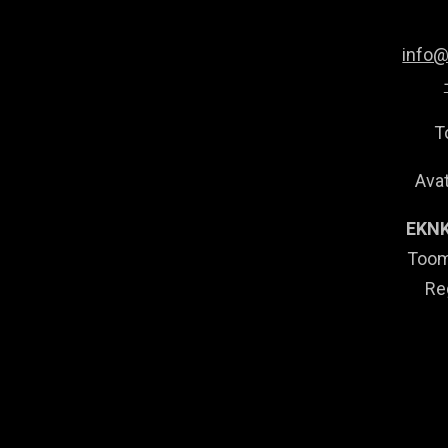
info
T
Avat
EKNK
Toom
Re