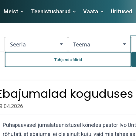
Meist
Teenistusharud
Vaata
Üritused
Seeria
Teema
Tühjenda filtrid
Ebajumalad koguduses
9.04.2026
Pühapäevasel jumalateenistusel kõneles pastor Ivo Un
rõhutati, et ebajumal ei ole ainult kuju, vaid mis tahes 