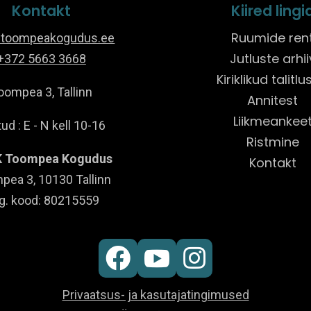
Kontakt
Kiired lingi
Ruumide ren
@toompeakogudus.ee
Jutluste arhii
+372 5663 3668
Kiriklikud talitl
oompea 3, Tallinn
Annitest
Liikmeankee
ud : E - N kell 10-16
Ristmine
 Toompea Kogudus
Kontakt
pea 3, 10130 Tallinn
g. kood: 80215559



Privaatsus- ja kasutajatingimused