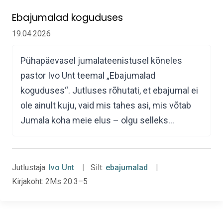
Ebajumalad koguduses
19.04.2026
Pühapäevasel jumalateenistusel kõneles
pastor Ivo Unt teemal „Ebajumalad
koguduses“. Jutluses rõhutati, et ebajumal ei
ole ainult kuju, vaid mis tahes asi, mis võtab
Jumala koha meie elus – olgu selleks…
Jutlustaja:
Ivo Unt
Silt:
ebajumalad
Kirjakoht:
2Ms 20:3–5