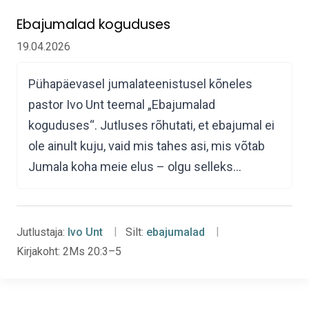
Ebajumalad koguduses
19.04.2026
Pühapäevasel jumalateenistusel kõneles
pastor Ivo Unt teemal „Ebajumalad
koguduses“. Jutluses rõhutati, et ebajumal ei
ole ainult kuju, vaid mis tahes asi, mis võtab
Jumala koha meie elus – olgu selleks…
Jutlustaja:
Ivo Unt
Silt:
ebajumalad
Kirjakoht:
2Ms 20:3–5