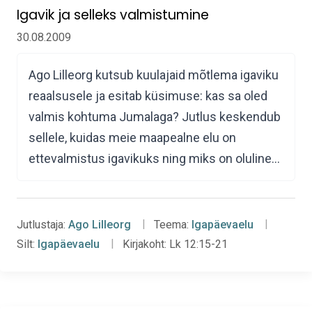
Igavik ja selleks valmistumine
30.08.2009
Ago Lilleorg kutsub kuulajaid mõtlema igaviku
reaalsusele ja esitab küsimuse: kas sa oled
valmis kohtuma Jumalaga? Jutlus keskendub
sellele, kuidas meie maapealne elu on
ettevalmistus igavikuks ning miks on oluline…
Jutlustaja:
Ago Lilleorg
Teema:
Igapäevaelu
Silt:
Igapäevaelu
Kirjakoht:
Lk 12:15-21