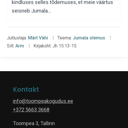
kindluses selles tõdemuses, et meie väärtus
seisneb Jumala…
Jutlustaja:
Märt Vähi
Teema:
Jumala olemus
Silt:
Arm
Kirjakoht:
Jh 15:13-15
Kontakt
info@toompeakogudus.ee
+372 5663 3668
Toompea 3, Tallinn