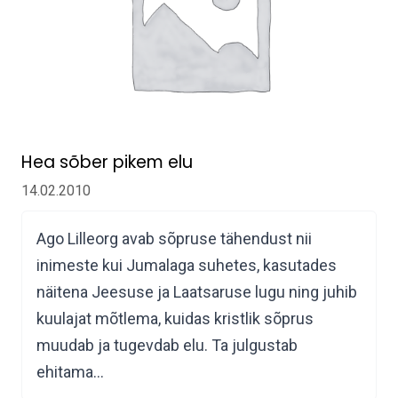
Hea sõber pikem elu
14.02.2010
Ago Lilleorg avab sõpruse tähendust nii
inimeste kui Jumalaga suhetes, kasutades
näitena Jeesuse ja Laatsaruse lugu ning juhib
kuulajat mõtlema, kuidas kristlik sõprus
muudab ja tugevdab elu. Ta julgustab
ehitama…