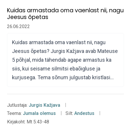
Kuidas armastada oma vaenlast nii, nagu
Jeesus õpetas
26.06.2022
Kuidas armastada oma vaenlast nii, nagu
Jeesus õpetas? Jurgis Kažjava avab Mateuse
5 põhjal, mida tähendab agape armastus ka
siis, kui seisame silmitsi ebaõigluse ja
kurjusega. Tema sõnum julgustab kristlasi…
Jutlustaja:
Jurgis Kažjava
Teema:
Jumala olemus
Silt:
Andestus
Kirjakoht:
Mt 5:43-48