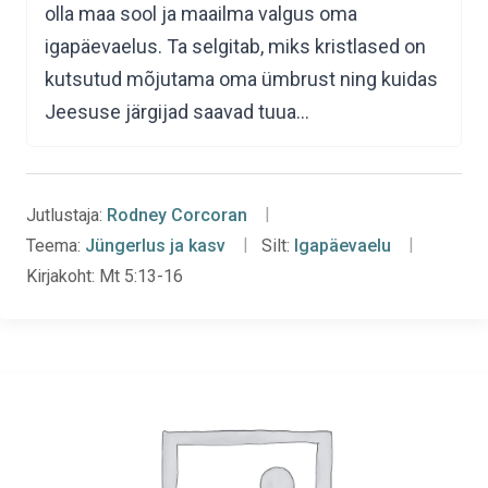
olla maa sool ja maailma valgus oma
igapäevaelus. Ta selgitab, miks kristlased on
kutsutud mõjutama oma ümbrust ning kuidas
Jeesuse järgijad saavad tuua…
Jutlustaja:
Rodney Corcoran
Teema:
Jüngerlus ja kasv
Silt:
Igapäevaelu
Kirjakoht:
Mt 5:13-16