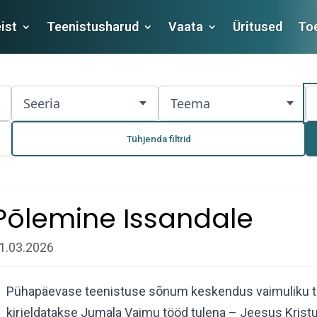
ist
Teenistusharud
Vaata
Üritused
To
Seeria
Teema
Tühjenda filtrid
Põlemine Issandale
1.03.2026
Pühapäevase teenistuse sõnum keskendus vaimuliku tule
kirjeldatakse Jumala Vaimu tööd tulena – Jeesus Kristus