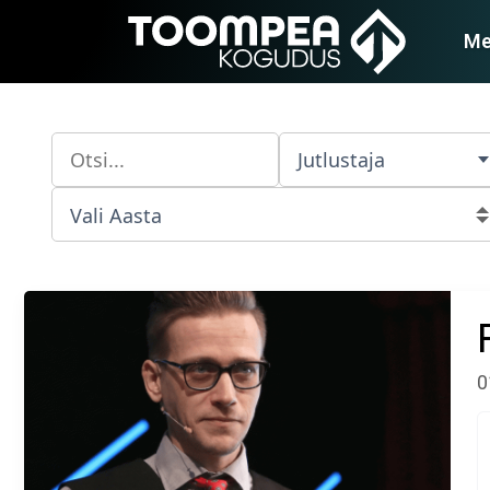
Me
Jutlustaja
0