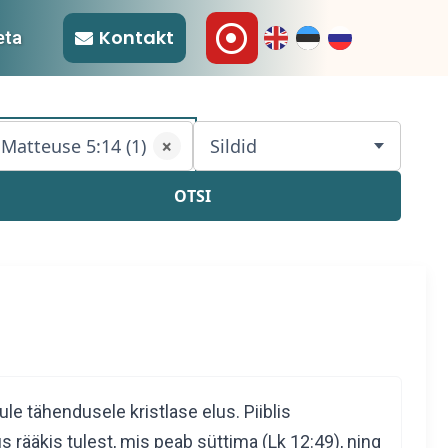

Kontakt
eta
Matteuse 5:14 (1)
Sildid
×
OTSI
 tähendusele kristlase elus. Piiblis
 rääkis tulest, mis peab süttima (Lk 12:49), ning