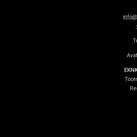
info
T
Avat
EKNK
Toom
Re