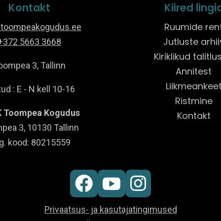
Kontakt
Kiired lingi
Ruumide ren
@toompeakogudus.ee
Jutluste arhii
+372 5663 3668
Kiriklikud talitl
oompea 3, Tallinn
Annitest
Liikmeankee
ud : E - N kell 10-16
Ristmine
 Toompea Kogudus
Kontakt
pea 3, 10130 Tallinn
g. kood: 80215559



Privaatsus- ja kasutajatingimused