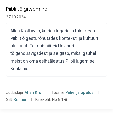
Piibli tõlgitsemine
27.10.2024
Allan Kroll avab, kuidas lugeda ja tõlgitseda
Piiblit õigesti, rõhutades konteksti ja kultuuri
olulisust. Ta toob näiteid levinud
tõlgendusvigadest ja selgitab, miks igaühel
meist on oma eelhäälestus Piibli lugemisel.
Kuulajaid…
Jutlustaja:
Allan Kroll
Teema:
Piibel ja õpetus
Silt:
Kultuur
Kirjakoht:
Ne 8:1-8