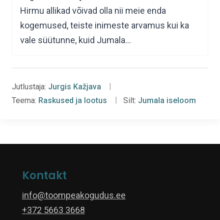
Hirmu allikad võivad olla nii meie enda
kogemused, teiste inimeste arvamus kui ka
vale süütunne, kuid Jumala…
Jutlustaja:
Jurgis Kažjava
Teema:
Raskused ja lootus
Silt:
Jumala iseloom
Kontakt
info@toompeakogudus.ee
+372 5663 3668