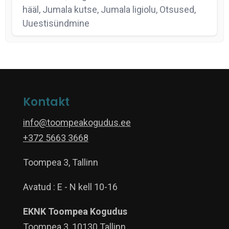
hääl, Jumala kutse, Jumala ligiolu, Otsused,
Uuestisündmine
Kontakt
info@toompeakogudus.ee
+372 5663 3668
Toompea 3, Tallinn
Avatud : E - N kell 10-16
EKNK Toompea Kogudus
Toompea 3, 10130 Tallinn