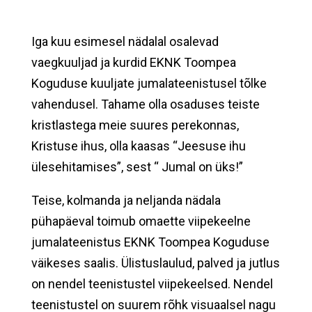
Iga kuu esimesel nädalal osalevad
vaegkuuljad ja kurdid EKNK Toompea
Koguduse kuuljate jumalateenistusel tõlke
vahendusel. Tahame olla osaduses teiste
kristlastega meie suures perekonnas,
Kristuse ihus, olla kaasas “Jeesuse ihu
ülesehitamises”, sest “ Jumal on üks!”
Teise, kolmanda ja neljanda nädala
pühapäeval toimub omaette viipekeelne
jumalateenistus EKNK Toompea Koguduse
väikeses saalis. Ülistuslaulud, palved ja jutlus
on nendel teenistustel viipekeelsed. Nendel
teenistustel on suurem rõhk visuaalsel nagu