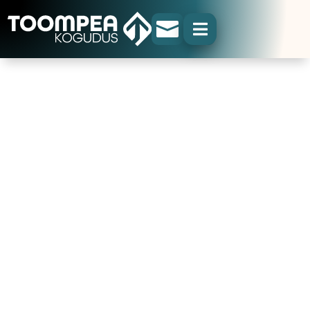


>
>
Avaleht
Panusta
Viipekogudus
Viipekogudus
Viipekogudus