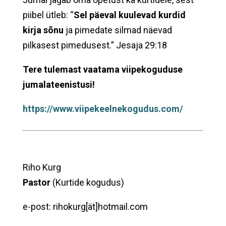
piibel ütleb: “
Sel päeval kuulevad kurdid
kirja sõnu
ja pimedate silmad näevad
pilkasest pimedusest.” Jesaja 29:18
Tere tulemast vaatama viipekoguduse
jumalateenistusi!
https://www.viipekeelnekogudus.com/
Riho Kurg
Pastor
(Kurtide kogudus)
e-post: rihokurg[ät]hotmail.com