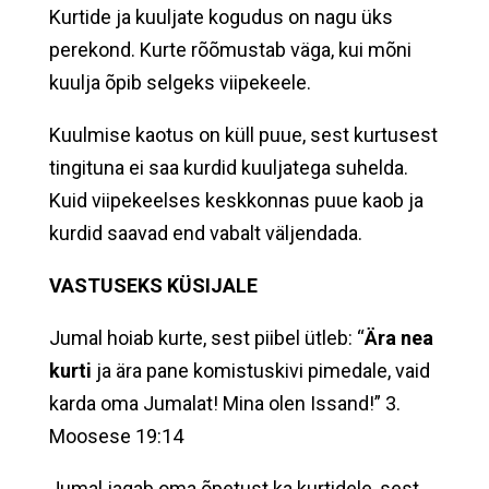
Kurtide ja kuuljate kogudus on nagu üks
perekond. Kurte rõõmustab väga, kui mõni
kuulja õpib selgeks viipekeele.
Kuulmise kaotus on küll puue, sest kurtusest
tingituna ei saa kurdid kuuljatega suhelda.
Kuid viipekeelses keskkonnas puue kaob ja
kurdid saavad end vabalt väljendada.
VASTUSEKS KÜSIJALE
Jumal hoiab kurte, sest piibel ütleb: “
Ära nea
kurti
ja ära pane komistuskivi pimedale, vaid
karda oma Jumalat! Mina olen Issand!” 3.
Moosese 19:14
Jumal jagab oma õpetust ka kurtidele, sest