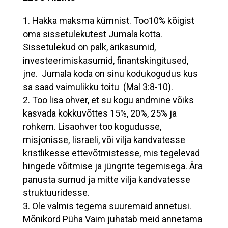
Hakka maksma kümnist. Too10% kõigist
oma sissetulekutest Jumala kotta.
Sissetulekud on palk, ärikasumid,
investeerimiskasumid, finantskingitused,
jne. Jumala koda on sinu kodukogudus kus
sa saad vaimulikku toitu (Mal 3:8-10).
Too lisa ohver, et su kogu andmine võiks
kasvada kokkuvõttes 15%, 20%, 25% ja
rohkem. Lisaohver too kogudusse,
misjonisse, Iisraeli, või vilja kandvatesse
kristlikesse ettevõtmistesse, mis tegelevad
hingede võitmise ja jüngrite tegemisega. Ära
panusta surnud ja mitte vilja kandvatesse
struktuuridesse.
Ole valmis tegema suuremaid annetusi.
Mõnikord Püha Vaim juhatab meid annetama