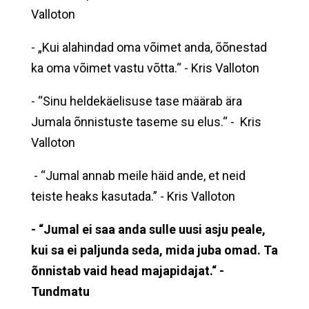
Valloton
- „Kui alahindad oma võimet anda, õõnestad
ka oma võimet vastu võtta.“ - Kris Valloton
- “Sinu heldekäelisuse tase määrab ära
Jumala õnnistuste taseme su elus.“ - Kris
Valloton
- “Jumal annab meile häid ande, et neid
teiste heaks kasutada.” - Kris Valloton
-
“Jumal ei sa
a anda sulle uusi asju peale,
kui sa ei paljunda seda, mida juba omad. Ta
õnnistab vaid head majapidajat.“ -
Tundmatu