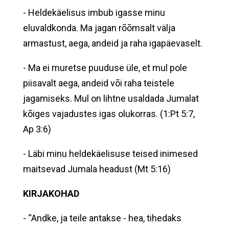
- Heldekäelisus imbub igasse minu
eluvaldkonda. Ma jagan rõõmsalt välja
armastust, aega, andeid ja raha igapäevaselt.
- Ma ei muretse puuduse üle, et mul pole
piisavalt aega, andeid või raha teistele
jagamiseks. Mul on lihtne usaldada Jumalat
kõiges vajadustes igas olukorras. (1:Pt 5:7,
Ap 3:6)
- Läbi minu heldekäelisuse teised inimesed
maitsevad Jumala headust (Mt 5:16)
KIRJAKOHAD
- “Andke, ja teile antakse - hea, tihedaks