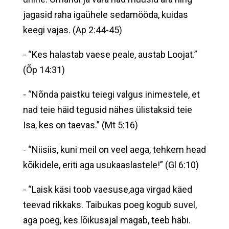
jagasid raha igaühele sedamööda, kuidas
keegi vajas. (Ap 2:44-45)
- “Kes halastab vaese peale, austab Loojat.”
(Õp 14:31)
- “Nõnda paistku teiegi valgus inimestele, et
nad teie häid tegusid nähes ülistaksid teie
Isa, kes on taevas.” (Mt 5:16)
- “Niisiis, kuni meil on veel aega, tehkem head
kõikidele, eriti aga usukaaslastele!” (Gl 6:10)
- “Laisk käsi toob vaesuse,aga virgad käed
teevad rikkaks. Taibukas poeg kogub suvel,
aga poeg, kes lõikusajal magab, teeb häbi.