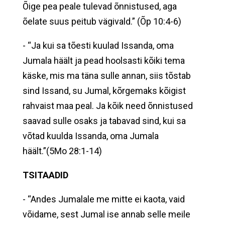
Õige pea peale tulevad õnnistused, aga
õelate suus peitub vägivald.” (Õp 10:4-6)
- “Ja kui sa tõesti kuulad Issanda, oma
Jumala häält ja pead hoolsasti kõiki tema
käske, mis ma täna sulle annan, siis tõstab
sind Issand, su Jumal, kõrgemaks kõigist
rahvaist maa peal. Ja kõik need õnnistused
saavad sulle osaks ja tabavad sind, kui sa
võtad kuulda Issanda, oma Jumala
häält.”(5Mo 28:1-14)
TSITAADID
- “Andes Jumalale me mitte ei kaota, vaid
võidame, sest Jumal ise annab selle meile