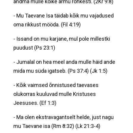
andma mulle kõike armu rohkesti. (2Kr 9:8)
- Mu Taevane Isa täidab kõik mu vajadused
oma rikkust mööda. (Fil 4:19)
- Issand on mu karjane, mul pole millestki
puudust (Ps 23:1)
- Jumalal on hea meel anda mulle häid ande
mida mu süda igatseb. (Ps 37:4) (Jk 1:5)
- Kõik vaimsed õnnistused taevases
olukorras kuuluvad mulle Kristuses
Jeesuses. (Ef 1:3)
- Ma olen ekstravagantselt helde, just nagu
mu Taevane isa (Rm 8:32) (Lk 21:3-4)