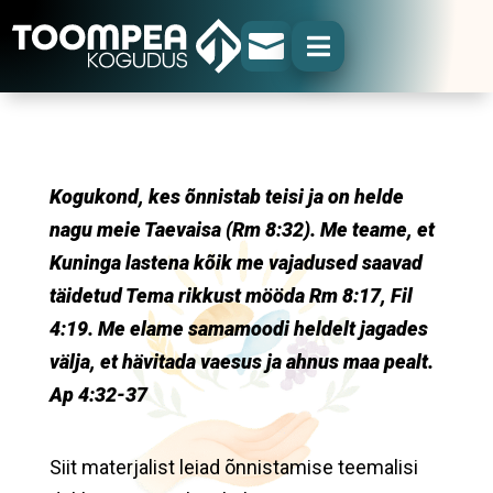


Kogukond, kes õnnistab teisi ja on helde
nagu meie Taevaisa (Rm 8:32). Me teame, et
Kuninga lastena kõik me vajadused saavad
täidetud Tema rikkust mööda Rm 8:17, Fil
4:19. Me elame samamoodi heldelt jagades
välja, et hävitada vaesus ja ahnus maa pealt.
Ap 4:32-37
Siit materjalist leiad õnnistamise teemalisi