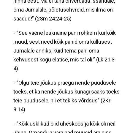
hinna eest. Ma ei taha ohverdada Issandale,
oma Jumalale, põletusohvreid, mis ilma on
saadud!” (2Sm 24:24-25)
- “See vaene lesknaine pani rohkem kui kõik
muud, sest need kõik panid oma küllusest
Jumalale anniks, kuid tema pani oma
kehvusest kogu elatise, mis tal oli.” (Lk 21:3-
4)
- “Olgu teie jõukus praegu nende puudusele
toeks, et ka nende jõukus kunagi saaks toeks
teie puudusele, nii et tekiks võrdsus” (2Kr
8:14)
- “Kõik usklikud olid üheskoos ja kõik oli neil
ühine. Omandi ja vara nad müüsid ära ning