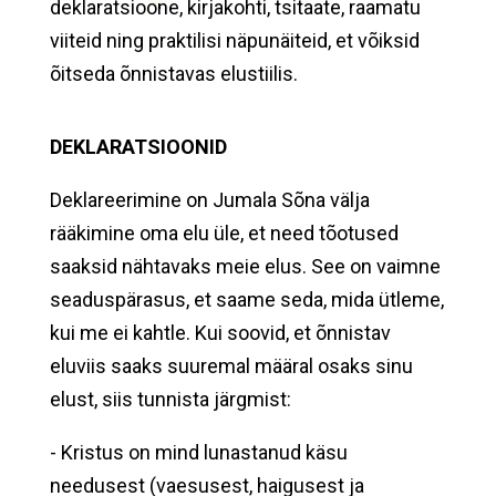
deklaratsioone, kirjakohti, tsitaate, raamatu
viiteid ning praktilisi näpunäiteid, et võiksid
õitseda õnnistavas elustiilis.
DEKLARATSIOONID
Deklareerimine on Jumala Sõna välja
rääkimine oma elu üle, et need tõotused
saaksid nähtavaks meie elus. See on vaimne
seaduspärasus, et saame seda, mida ütleme,
kui me ei kahtle. Kui soovid, et õnnistav
eluviis saaks suuremal määral osaks sinu
elust, siis tunnista järgmist:
- Kristus on mind lunastanud käsu
needusest (vaesusest, haigusest ja