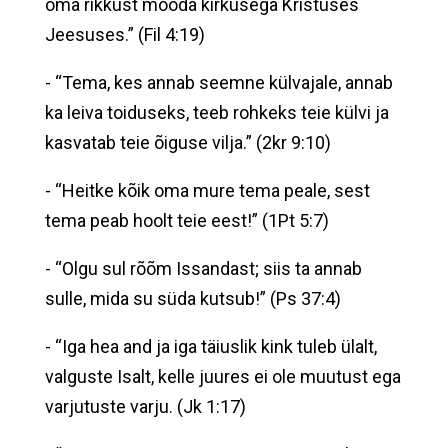
oma rikkust mööda kirkusega Kristuses
Jeesuses.” (Fil 4:19)
- “Tema, kes annab seemne külvajale, annab
ka leiva toiduseks, teeb rohkeks teie külvi ja
kasvatab teie õiguse vilja.” (2kr 9:10)
- “Heitke kõik oma mure tema peale, sest
tema peab hoolt teie eest!” (1Pt 5:7)
- “Olgu sul rõõm Issandast; siis ta annab
sulle, mida su süda kutsub!” (Ps 37:4)
- “Iga hea and ja iga täiuslik kink tuleb ülalt,
valguste Isalt, kelle juures ei ole muutust ega
varjutuste varju. (Jk 1:17)