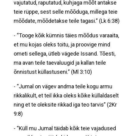
vajutatud, raputatud, kuhjaga mõõt antakse
teie rüppe, sest selle mõõduga, millega teie
mõõdate, mõõdetakse teile tagasi.” (Lk 6:38)
- “Tooge kõik kümnis täies mõõdus varaaita,
et mu kojas oleks toitu, ja proovige mind
ometi sellega, ütleb vägede Issand. Tõesti,
ma avan teile taevaluugid ja kallan teile
õnnistust küllastuseni.” (Ml 3:10)
- “Jumal on vägev andma teile kogu armu
rikkalikult, et teil ikka oleks kõike küllaldaselt
ning et te oleksite rikkad iga teo tarvis” (2Kr
9:8)
- “Küll mu Jumal täidab kõik teie vajadused