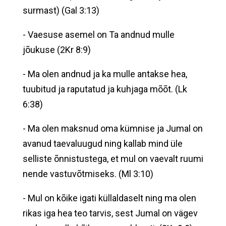
surmast) (Gal 3:13)
- Vaesuse asemel on Ta andnud mulle
jõukuse (2Kr 8:9)
- Ma olen andnud ja ka mulle antakse hea,
tuubitud ja raputatud ja kuhjaga mõõt. (Lk
6:38)
- Ma olen maksnud oma kümnise ja Jumal on
avanud taevaluugud ning kallab mind üle
selliste õnnistustega, et mul on vaevalt ruumi
nende vastuvõtmiseks. (Ml 3:10)
- Mul on kõike igati küllaldaselt ning ma olen
rikas iga hea teo tarvis, sest Jumal on vägev