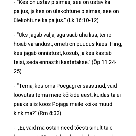
- “Kes on ustav pisimas, see on ustav ka
paljus, ja kes on ülekohtune pisimas, see on
ülekohtune ka paljus.” (Lk 16:10-12)
- “Üks jagab välja, aga saab üha lisa, teine
hoiab varandust, ometi on puudus käes. Hing,
kes jagab õnnistust, kosub, ja kes kastab
teisi, seda ennastki kastetakse.” (Õp 11:24-
25)
- “Tema, kes oma Poegagi ei säästnud, vaid
loovutas tema meie kõikide eest, kuidas ta ei
peaks siis koos Pojaga meile kõike muud
kinkima?” (Rm 8:32)
- „Ei, vaid ma ostan need tõesti sinult täie