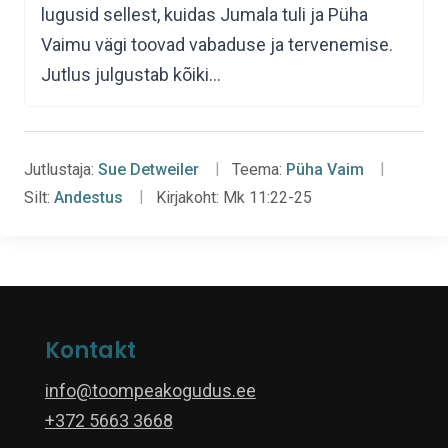
lugusid sellest, kuidas Jumala tuli ja Püha
Vaimu vägi toovad vabaduse ja tervenemise.
Jutlus julgustab kõiki…
Jutlustaja:
Sue Detweiler
Teema:
Püha Vaim
Silt:
Andestus
Kirjakoht:
Mk 11:22-25
Kontakt
info@toompeakogudus.ee
+372 5663 3668