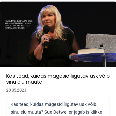
Kas tead, kuidas mägesid liigutav usk võib
sinu elu muuta
28.05.2023
Kas tead, kuidas mägesid liigutav usk võib
sinu elu muuta? Sue Detweiler jagab isiklikke