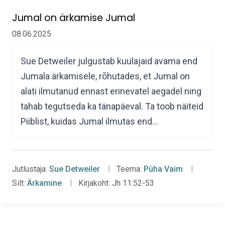
Jumal on ärkamise Jumal
08.06.2025
Sue Detweiler julgustab kuulajaid avama end
Jumala ärkamisele, rõhutades, et Jumal on
alati ilmutanud ennast erinevatel aegadel ning
tahab tegutseda ka tänapäeval. Ta toob näiteid
Piiblist, kuidas Jumal ilmutas end…
Jutlustaja:
Sue Detweiler
Teema:
Püha Vaim
Silt:
Ärkamine
Kirjakoht:
Jh 11:52-53