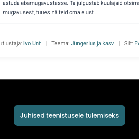
astuda ebamugavustesse. Ta julgustab kuulajaid otsima 
mugavusest, tuues näiteid oma elust…
utlustaja:
Ivo Unt
Teema:
Jüngerlus ja kasv
Silt:
E
Juhised teenistusele tulemiseks