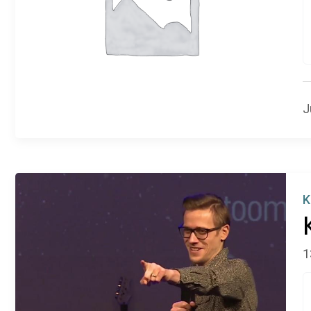
J
K
1