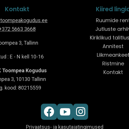
Kontakt
Kiired lingi
Ruumide ren
@toompeakogudus.ee
Jutluste arhii
+372 5663 3668
Kiriklikud talitl
oompea 3, Tallinn
Annitest
Liikmeankee
ud : E - N kell 10-16
Ristmine
 Toompea Kogudus
Kontakt
pea 3, 10130 Tallinn
g. kood: 80215559



Privaatsus- ja kasutajatingimused