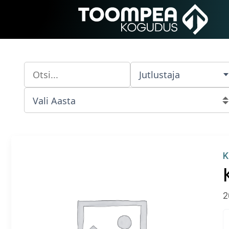
Jutlustaja
K
2