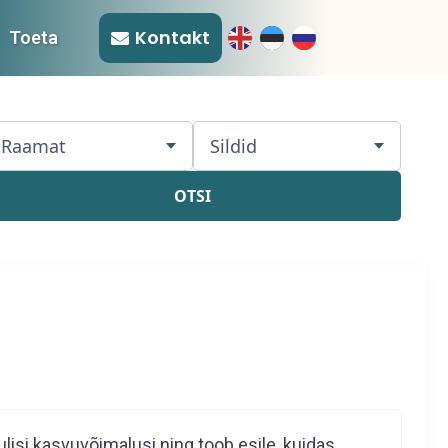
Kontakt
Toeta
Raamat
Sildid
OTSI
ulisi kasvuvõimalusi ning toob esile, kuidas