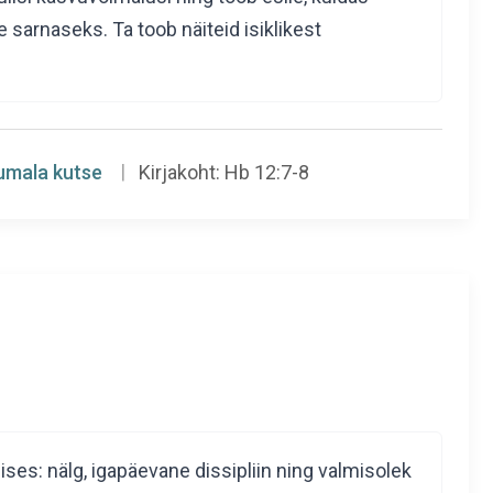
sarnaseks. Ta toob näiteid isiklikest
umala kutse
Kirjakoht:
Hb 12:7-8
ses: nälg, igapäevane dissipliin ning valmisolek