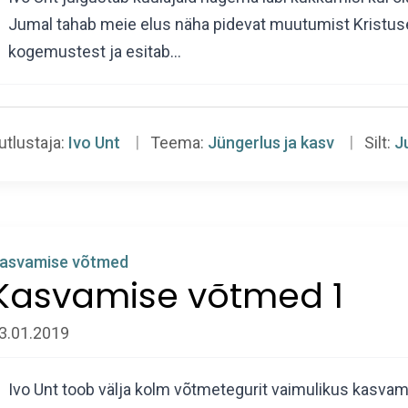
Jumal tahab meie elus näha pidevat muutumist Kristuse 
kogemustest ja esitab…
utlustaja:
Ivo Unt
Teema:
Jüngerlus ja kasv
Silt:
J
asvamise võtmed
Kasvamise võtmed 1
3.01.2019
Ivo Unt toob välja kolm võtmetegurit vaimulikus kasvami