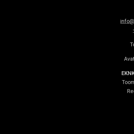
info
T
Avat
EKNK
Toom
Re