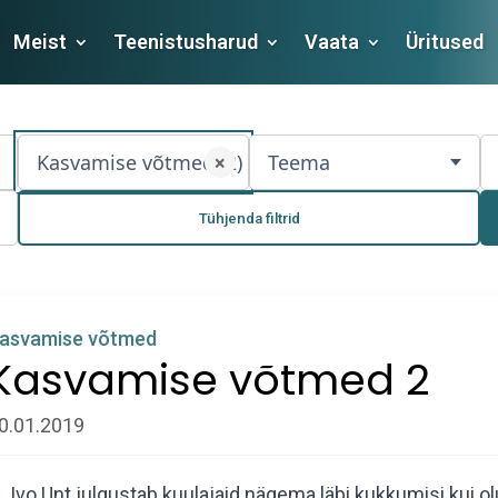
Meist
Teenistusharud
Vaata
Üritused
Kasvamise võtmed (2)
Teema
×
Tühjenda filtrid
asvamise võtmed
Kasvamise võtmed 2
0.01.2019
Ivo Unt julgustab kuulajaid nägema läbi kukkumisi kui ol