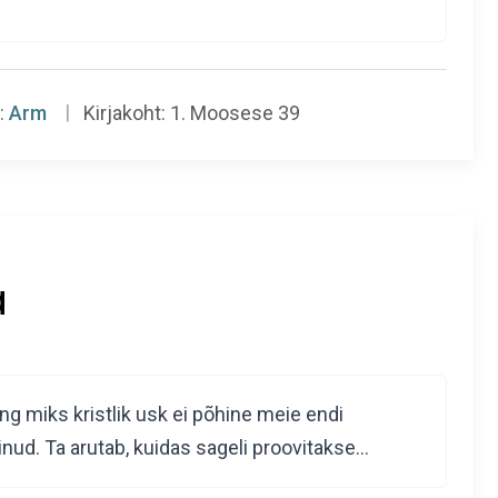
:
Arm
Kirjakoht:
1. Moosese 39
a
g miks kristlik usk ei põhine meie endi
einud. Ta arutab, kuidas sageli proovitakse…