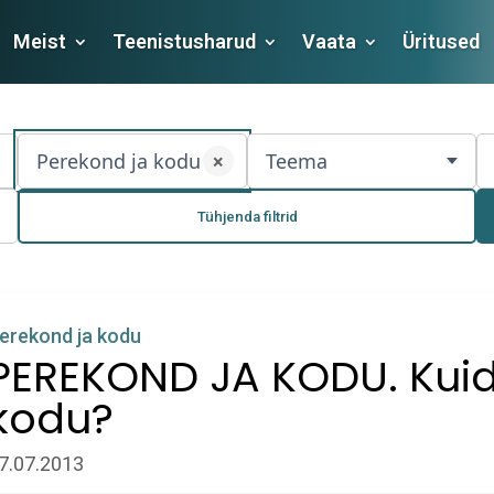
Meist
Teenistusharud
Vaata
Üritused
Perekond ja kodu (4)
Teema
×
Tühjenda filtrid
erekond ja kodu
PEREKOND JA KODU. Kuid
kodu?
7.07.2013