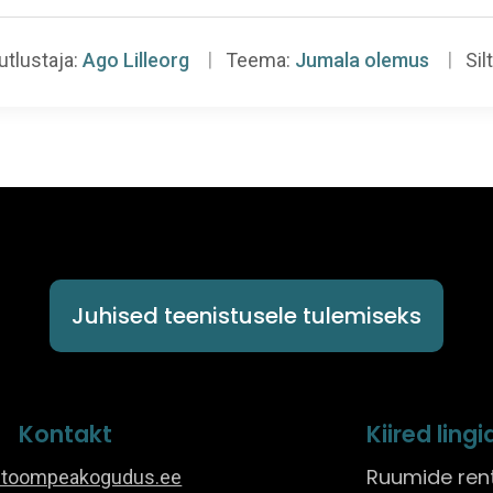
utlustaja:
Ago Lilleorg
Teema:
Jumala olemus
Silt
Juhised teenistusele tulemiseks
Kontakt
Kiired lingi
Ruumide ren
@toompeakogudus.ee