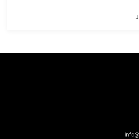
J
info