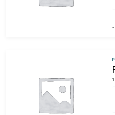
J
P
1