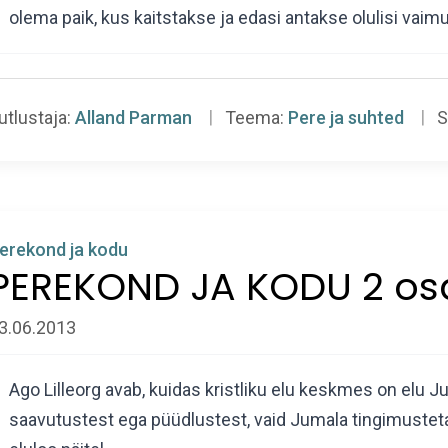
olema paik, kus kaitstakse ja edasi antakse olulisi vai
utlustaja:
Alland Parman
Teema:
Pere ja suhted
S
erekond ja kodu
PEREKOND JA KODU 2 os
3.06.2013
Ago Lilleorg avab, kuidas kristliku elu keskmes on elu 
saavutustest ega püüdlustest, vaid Jumala tingimusteta