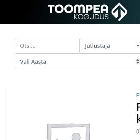
Jutlustaja
P
0