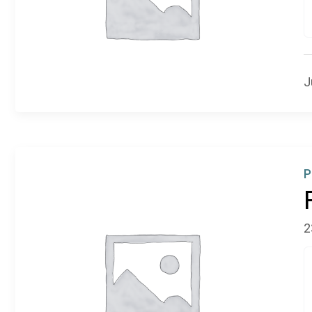
J
P
2