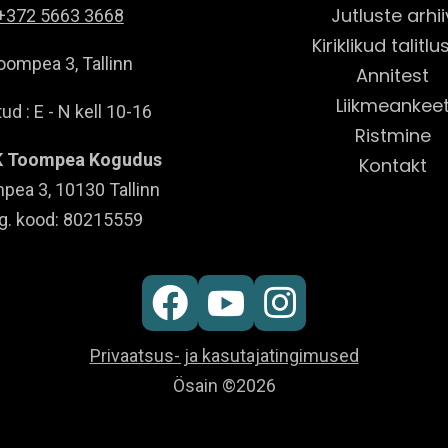
Jutluste arhii
+372 5663 3668
Kiriklikud talitl
oompea 3, Tallinn
Annitest
Liikmeankee
ud : E - N kell 10-16
Ristmine
 Toompea Kogudus
Kontakt
pea 3, 10130 Tallinn
g. kood: 80215559



Privaatsus- ja kasutajatingimused
Ösain ©2026