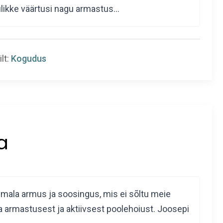
mulikke väärtusi nagu armastus…
ilt:
Kogudus
a
Jumala armus ja soosingus, mis ei sõltu meie
 armastusest ja aktiivsest poolehoiust. Joosepi