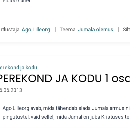
eluloo näitel…
utlustaja:
Ago Lilleorg
Teema:
Jumala olemus
Silt
erekond ja kodu
PEREKOND JA KODU 1 os
6.06.2013
Ago Lilleorg avab, mida tähendab elada Jumala armus nin
pingutustel, vaid sellel, mida Jumal on juba Kristuses t