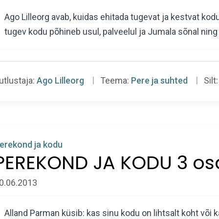
Ago Lilleorg avab, kuidas ehitada tugevat ja kestvat kodu
tugev kodu põhineb usul, palveelul ja Jumala sõnal ning 
utlustaja:
Ago Lilleorg
Teema:
Pere ja suhted
Silt:
erekond ja kodu
PEREKOND JA KODU 3 os
0.06.2013
Alland Parman küsib: kas sinu kodu on lihtsalt koht või 