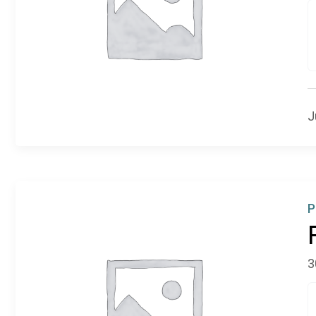
J
P
3