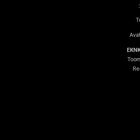
T
Avat
EKNK
Toom
Re