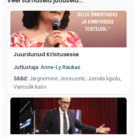
Veel sarnaseid jutluseid...
Juurdunud Kristusesse
Jutlustaja:
Anne-Ly Raukas
Sildid:
Järgnemine Jeesusele, Jumala ligiolu,
Vaimulik kasv