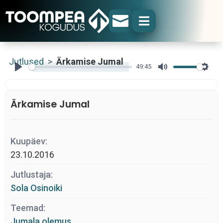


Jutlused
>
Ärkamise Jumal
49:45
Play
Mute
Sett
Ärkamise Jumal
Kuupäev:
23.10.2016
Jutlustaja:
Sola Osinoiki
Teemad:
Jumala olemus