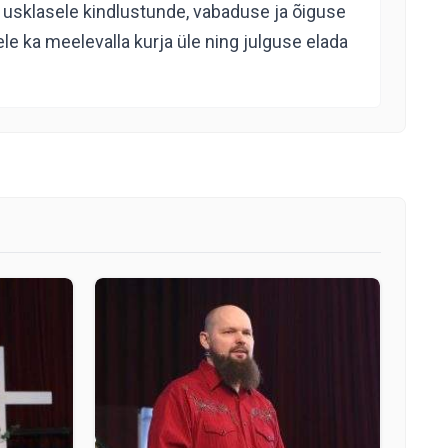
b usklasele kindlustunde, vabaduse ja õiguse
e ka meelevalla kurja üle ning julguse elada