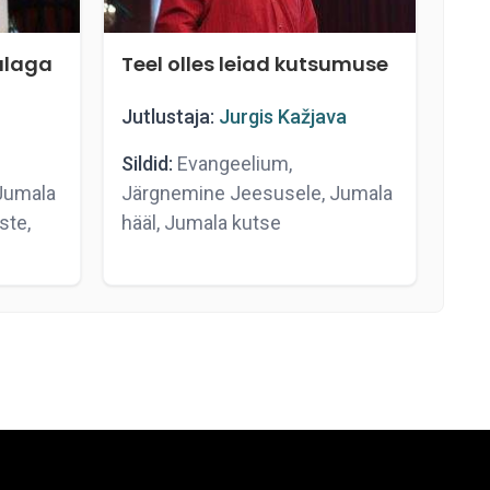
alaga
Teel olles leiad kutsumuse
Jutlustaja:
Jurgis Kažjava
Sildid:
Evangeelium,
Jumala
Järgnemine Jeesusele, Jumala
ste,
hääl, Jumala kutse