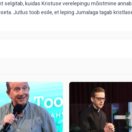
Unt selgitab, kuidas Kristuse verelepingu mõistmine anna
a. Jutlus toob esile, et leping Jumalaga tagab kristlasel