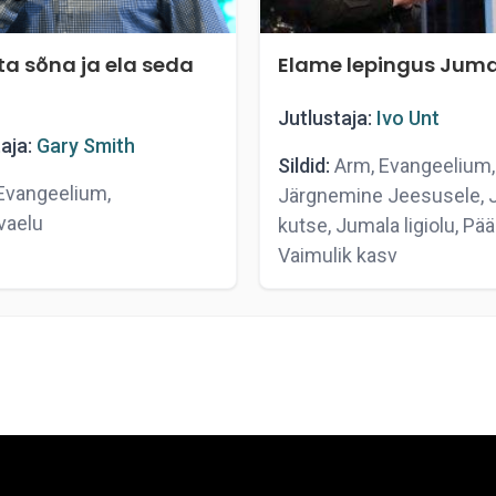
ta sõna ja ela seda
Elame lepingus Jum
Jutlustaja:
Ivo Unt
aja:
Gary Smith
Sildid:
Arm, Evangeelium,
vangeelium,
Järgnemine Jeesusele, 
vaelu
kutse, Jumala ligiolu, Pää
Vaimulik kasv