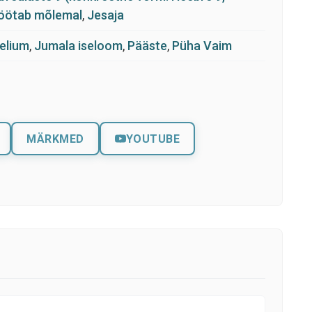
töötab mõlemal
,
Jesaja
elium
,
Jumala iseloom
,
Pääste
,
Püha Vaim
MÄRKMED
YOUTUBE