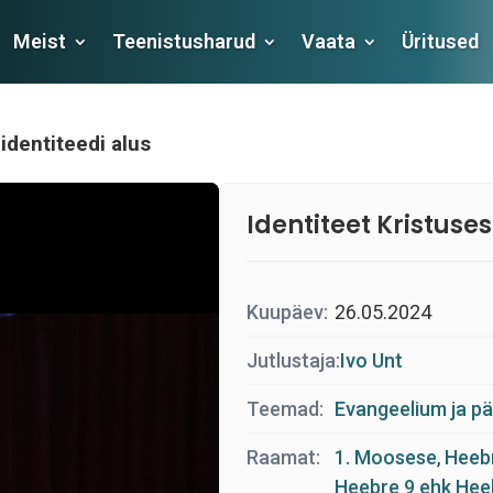
Meist
Teenistusharud
Vaata
Üritused
identiteedi alus
Identiteet Kristuses
Kuupäev:
26.05.2024
Jutlustaja:
Ivo Unt
Teemad:
Evangeelium ja p
Raamat:
1. Moosese
,
Heebr
Heebre 9 ehk Hee