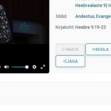
Heebrealaste 9) 
Sildid:
Andestus
,
Evange
Kirjakoht:
Heebre 9:19-23
VAATA
KUULA
JAGA
0