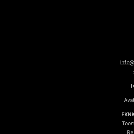
info
T
Avat
EKNK
Toom
Re