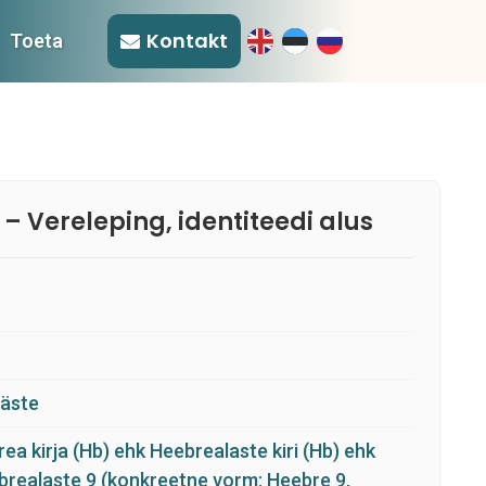
Kontakt
Toeta
 – Vereleping, identiteedi alus
ääste
ea kirja (Hb) ehk Heebrealaste kiri (Hb) ehk
brealaste 9 (konkreetne vorm: Heebre 9,