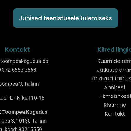
Juhised teenistusele tulemiseks
Kontakt
Kiired lingi
Ruumide ren
@toompeakogudus.ee
Jutluste arhii
+372 5663 3668
Kiriklikud talitl
oompea 3, Tallinn
Annitest
Liikmeankee
ud : E - N kell 10-16
Ristmine
 Toompea Kogudus
Kontakt
pea 3, 10130 Tallinn
g. kood: 80215559