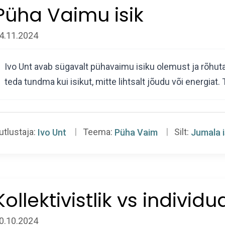
Püha Vaimu isik
4.11.2024
Ivo Unt avab sügavalt pühavaimu isiku olemust ja rõhuta
teda tundma kui isikut, mitte lihtsalt jõudu või energiat
utlustaja:
Ivo Unt
Teema:
Püha Vaim
Silt:
Jumala 
Kollektivistlik vs individua
0.10.2024