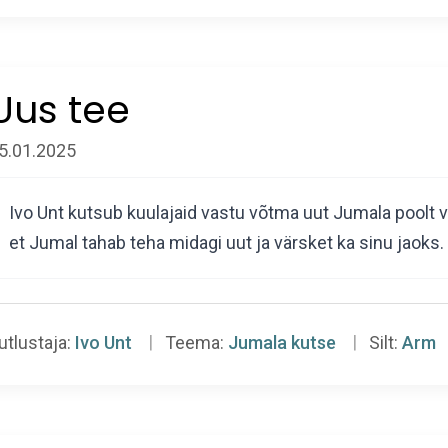
Uus tee
5.01.2025
Ivo Unt kutsub kuulajaid vastu võtma uut Jumala poolt 
et Jumal tahab teha midagi uut ja värsket ka sinu jao
utlustaja:
Ivo Unt
Teema:
Jumala kutse
Silt:
Arm