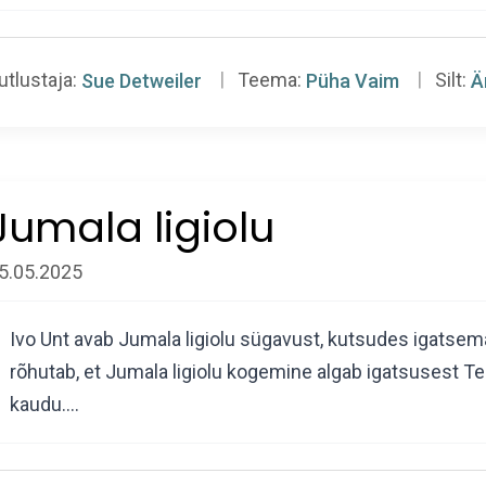
utlustaja:
Sue Detweiler
Teema:
Püha Vaim
Silt:
Ä
Jumala ligiolu
5.05.2025
Ivo Unt avab Jumala ligiolu sügavust, kutsudes igatse
rõhutab, et Jumala ligiolu kogemine algab igatsusest T
kaudu.…