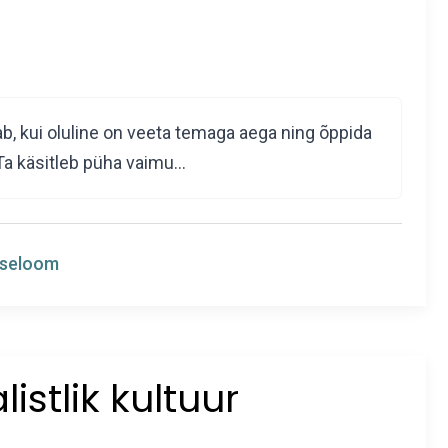
b, kui oluline on veeta temaga aega ning õppida
. Ta käsitleb püha vaimu…
iseloom
listlik kultuur