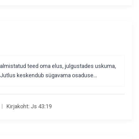
valmistatud teed oma elus, julgustades uskuma,
ks. Jutlus keskendub sügavama osaduse…
Kirjakoht:
Js 43:19