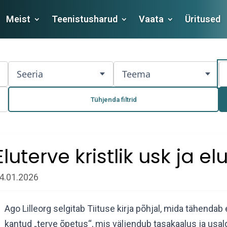
Meist
Teenistusharud
Vaata
Üritused
Seeria
Teema
Tühjenda filtrid
Eluterve kristlik usk ja elu
4.01.2026
Ago Lilleorg selgitab Tiituse kirja põhjal, mida tähendab e
kantud „terve õpetus“, mis väljendub tasakaalus ja usal