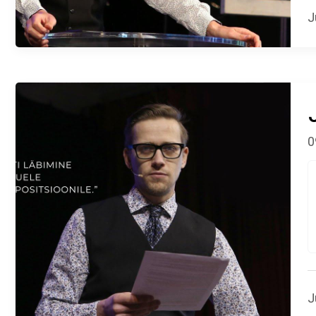
J
0
J