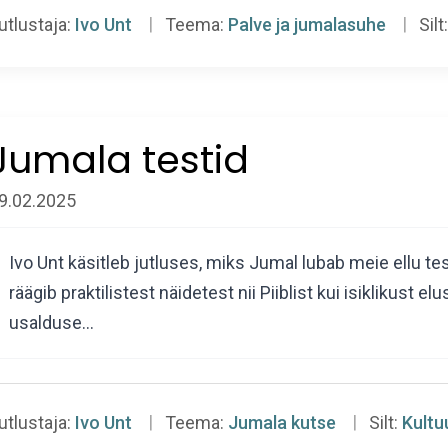
utlustaja:
Ivo Unt
Teema:
Palve ja jumalasuhe
Silt:
Jumala testid
9.02.2025
Ivo Unt käsitleb jutluses, miks Jumal lubab meie ellu tes
räägib praktilistest näidetest nii Piiblist kui isiklikust e
usalduse…
utlustaja:
Ivo Unt
Teema:
Jumala kutse
Silt:
Kultu