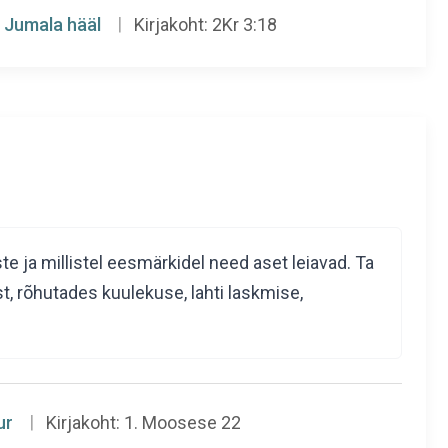
Jumala hääl
Kirjakoht:
2Kr 3:18
te ja millistel eesmärkidel need aset leiavad. Ta
lust, rõhutades kuulekuse, lahti laskmise,
ur
Kirjakoht:
1. Moosese 22