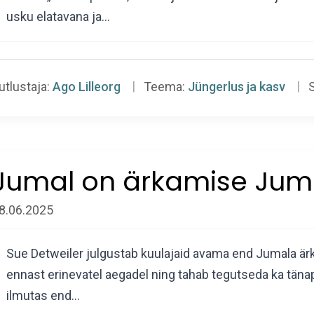
usku elatavana ja…
utlustaja:
Ago Lilleorg
Teema:
Jüngerlus ja kasv
S
Jumal on ärkamise Jum
8.06.2025
Sue Detweiler julgustab kuulajaid avama end Jumala ärk
ennast erinevatel aegadel ning tahab tegutseda ka tänapä
ilmutas end…