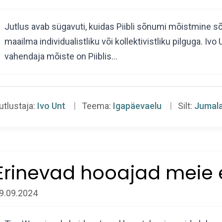
Jutlus avab sügavuti, kuidas Piibli sõnumi mõistmine s
maailma individualistliku või kollektivistliku pilguga. Iv
vahendaja mõiste on Piiblis…
utlustaja:
Ivo Unt
Teema:
Igapäevaelu
Silt:
Jumal
Erinevad hooajad meie 
9.09.2024