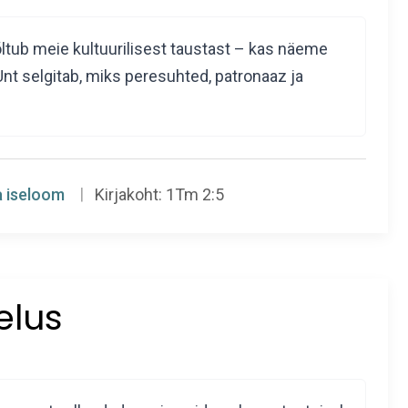
õltub meie kultuurilisest taustast – kas näeme
o Unt selgitab, miks peresuhted, patronaaz ja
a iseloom
Kirjakoht:
1Tm 2:5
elus