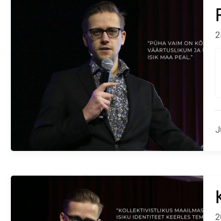
2
J
2