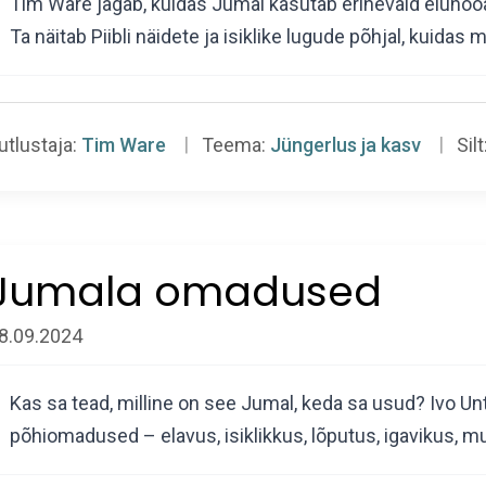
Tim Ware jagab, kuidas Jumal kasutab erinevaid eluhooa
Ta näitab Piibli näidete ja isiklike lugude põhjal, kuida
utlustaja:
Tim Ware
Teema:
Jüngerlus ja kasv
Silt
Jumala omadused
8.09.2024
Kas sa tead, milline on see Jumal, keda sa usud? Ivo Unt
põhiomadused – elavus, isiklikkus, lõputus, igavikus,