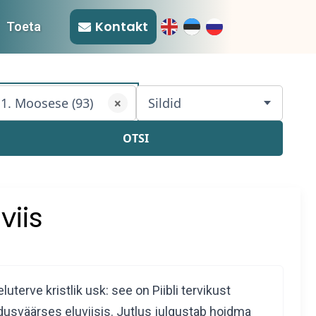
Kontakt
Toeta
1. Moosese (93)
Sildid
×
OTSI
viis
luterve kristlik usk: see on Piibli tervikust
dusväärses eluviisis. Jutlus julgustab hoidma