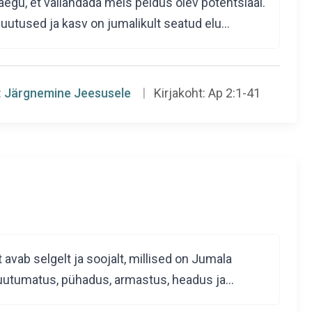
egu, et vallandada meis peidus olev potentsiaal.
s muutused ja kasv on jumalikult seatud elu…
:
Järgnemine Jeesusele
Kirjakoht:
Ap 2:1-41
 avab selgelt ja soojalt, millised on Jumala
 muutumatus, pühadus, armastus, headus ja…