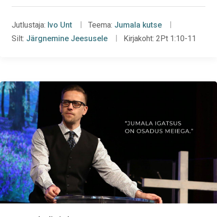
Jutlustaja:
Ivo Unt
Teema:
Jumala kutse
Silt:
Järgnemine Jeesusele
Kirjakoht:
2Pt 1:10-11