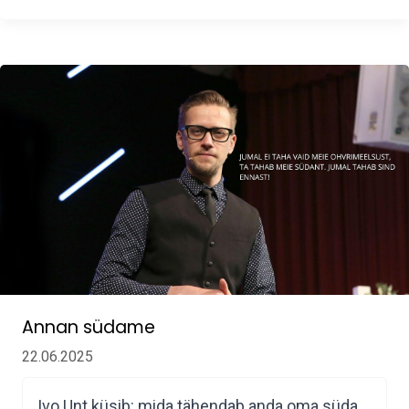
Annan südame
22.06.2025
Ivo Unt küsib: mida tähendab anda oma süda