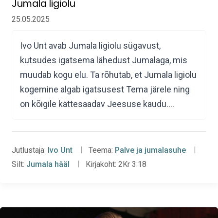
Jumala ligiolu
25.05.2025
Ivo Unt avab Jumala ligiolu sügavust,
kutsudes igatsema lähedust Jumalaga, mis
muudab kogu elu. Ta rõhutab, et Jumala ligiolu
kogemine algab igatsusest Tema järele ning
on kõigile kättesaadav Jeesuse kaudu.…
Jutlustaja:
Ivo Unt
Teema:
Palve ja jumalasuhe
Silt:
Jumala hääl
Kirjakoht:
2Kr 3:18