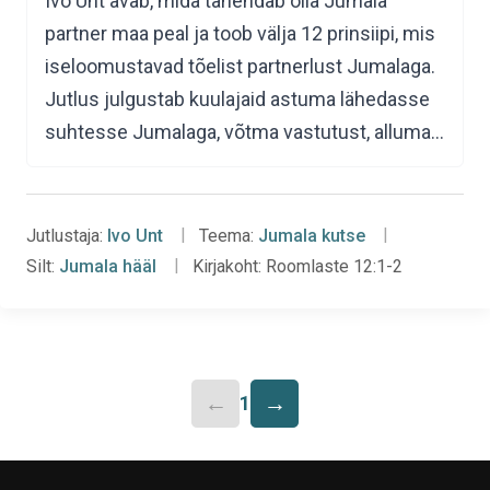
Ivo Unt avab, mida tähendab olla Jumala
partner maa peal ja toob välja 12 prinsiipi, mis
iseloomustavad tõelist partnerlust Jumalaga.
Jutlus julgustab kuulajaid astuma lähedasse
suhtesse Jumalaga, võtma vastutust, alluma…
Jutlustaja:
Ivo Unt
Teema:
Jumala kutse
Silt:
Jumala hääl
Kirjakoht:
Roomlaste 12:1-2
←
→
1