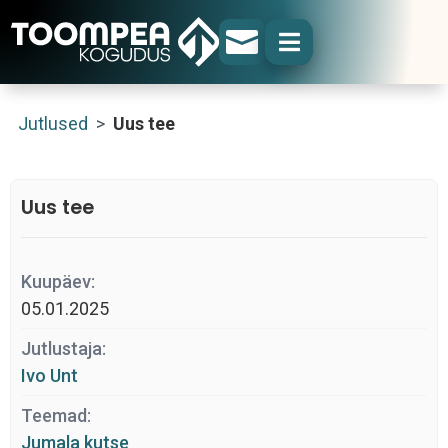


Jutlused
>
Uus tee
Uus tee
Kuupäev:
05.01.2025
Jutlustaja:
Ivo Unt
Teemad:
Jumala kutse