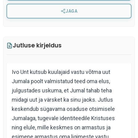
JAGA
Jutluse kirjeldus
Ivo Unt kutsub kuulajaid vastu võtma uut
Jumala poolt valmistatud teed oma elus,
julgustades uskuma, et Jumal tahab teha
midagi uut ja värsket ka sinu jaoks. Jutlus
keskendub sügavama osaduse otsimisele
Jumalaga, tugevale identiteedile Kristuses
ning elule, mille keskmes on armastus ja
esimene armastus oma ligimeste vastu.