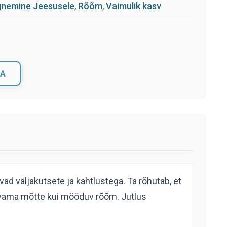
gnemine Jeesusele
,
Rõõm
,
Vaimulik kasv
A
d väljakutsete ja kahtlustega. Ta rõhutab, et
gavama mõtte kui mööduv rõõm. Jutlus