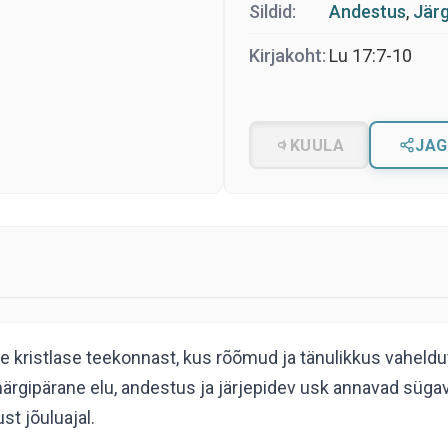
Sildid:
Andestus
,
Jär
Kirjakoht:
Lu 17:7-10
KUULA
JAG
kristlase teekonnast, kus rõõmud ja tänulikkus vahelduva
smärgipärane elu, andestus ja järjepidev usk annavad sü
t jõuluajal.