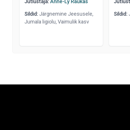
Jutlustaja:
Anne-Ly Raukas
Jutlust
Sildid:
Järgnemine Jeesusele,
Sildid:
J
Jumala ligiolu, Vaimulik kasv