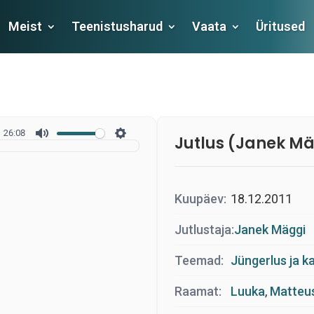
Meist
Teenistusharud
Vaata
Üritused
26:08
Jutlus (Janek M
Kuupäev:
18.12.2011
Jutlustaja:
Janek Mäggi
Teemad:
Jüngerlus ja k
Raamat:
Luuka
,
Matteu