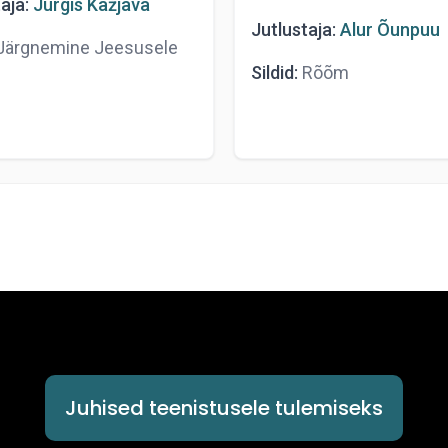
aja:
Jurgis Kažjava
Jutlustaja:
Alur Õunpuu
ärgnemine Jeesusele
Sildid:
Rõõm
Juhised teenistusele tulemiseks