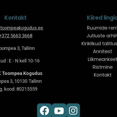
Kontakt
Kiired lingi
Ruumide ren
@toompeakogudus.ee
Jutluste arhii
+372 5663 3668
Kiriklikud talitl
oompea 3, Tallinn
Annitest
Liikmeankee
ud : E - N kell 10-16
Ristmine
 Toompea Kogudus
Kontakt
pea 3, 10130 Tallinn
g. kood: 80215559


