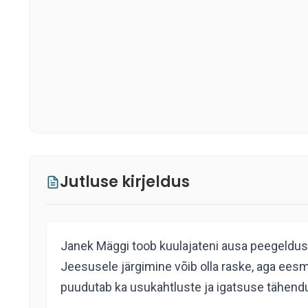
Jutluse kirjeldus
Janek Mäggi toob kuulajateni ausa peegelduse 
Jeesusele järgimine võib olla raske, aga ee
puudutab ka usukahtluste ja igatsuse tähendus