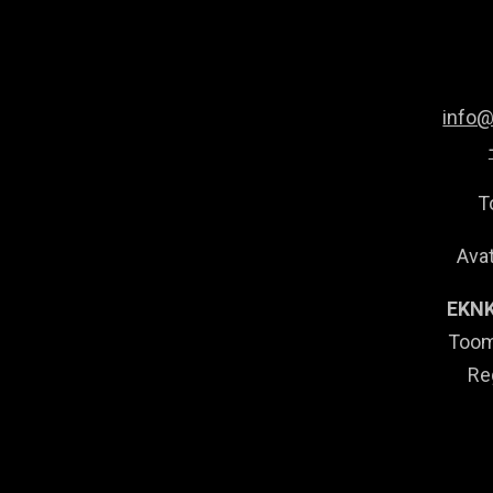
info
T
Avat
EKNK
Toom
Re