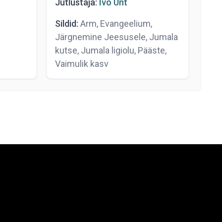
Jutlustaja:
Ivo Unt
Sildid:
Arm, Evangeelium,
Järgnemine Jeesusele, Jumala
kutse, Jumala ligiolu, Pääste,
Vaimulik kasv