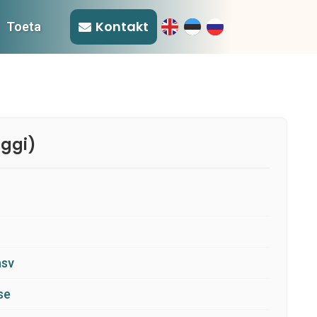
Kontakt
Toeta
äggi)
asv
se