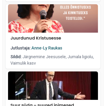
Juurdunud Kristusesse
Jutlustaja:
Anne-Ly Raukas
Sildid:
Järgnemine Jeesusele, Jumala ligiolu,
Vaimulik kasv
Suur süda – suured inimesed