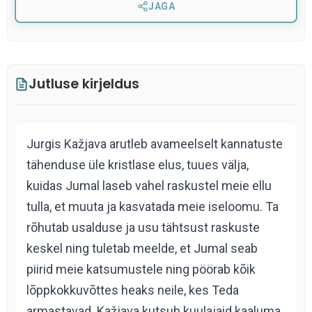
JAGA
Jutluse kirjeldus
Jurgis Kažjava arutleb avameelselt kannatuste
tähenduse üle kristlase elus, tuues välja,
kuidas Jumal laseb vahel raskustel meie ellu
tulla, et muuta ja kasvatada meie iseloomu. Ta
rõhutab usalduse ja usu tähtsust raskuste
keskel ning tuletab meelde, et Jumal seab
piirid meie katsumustele ning pöörab kõik
lõppkokkuvõttes heaks neile, kes Teda
armastavad. Kažjava kutsub kuulajaid kaaluma,