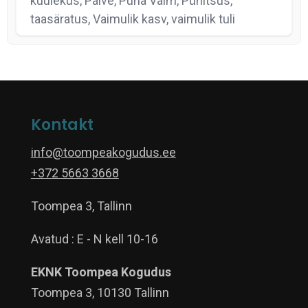
kuulekus, Palve, Püha Vaim, Pühitsus,
taasäratus, Vaimulik kasv, vaimulik tuli
Kontakt
info@toompeakogudus.ee
+372 5663 3668
Toompea 3, Tallinn
Avatud : E - N kell 10-16
EKNK Toompea Kogudus
Toompea 3, 10130 Tallinn