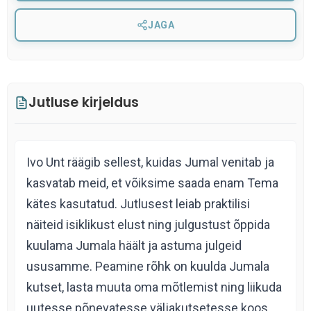
JAGA
Jutluse kirjeldus
Ivo Unt räägib sellest, kuidas Jumal venitab ja
kasvatab meid, et võiksime saada enam Tema
kätes kasutatud. Jutlusest leiab praktilisi
näiteid isiklikust elust ning julgustust õppida
kuulama Jumala häält ja astuma julgeid
ususamme. Peamine rõhk on kuulda Jumala
kutset, lasta muuta oma mõtlemist ning liikuda
uutesse põnevatesse väljakutsetesse koos