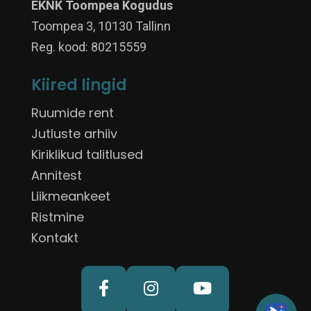
EKNK Toompea Kogudus
Toompea 3, 10130 Tallinn
Reg. kood: 80215559
Kiired lingid
Ruumide rent
Jutluste arhiiv
Kiriklikud talitlused
Annitest
Liikmeankeet
Ristmine
Kontakt


