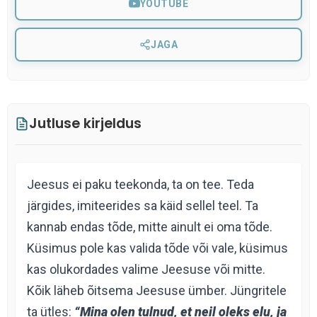
YOUTUBE
JAGA
Jutluse kirjeldus
Jeesus ei paku teekonda, ta on tee. Teda
järgides, imiteerides sa käid sellel teel. Ta
kannab endas tõde, mitte ainult ei oma tõde.
Küsimus pole kas valida tõde või vale, küsimus
kas olukordades valime Jeesuse või mitte.
Kõik läheb õitsema Jeesuse ümber. Jüngritele
ta ütles:
“Mina olen tulnud, et neil oleks
elu, ja