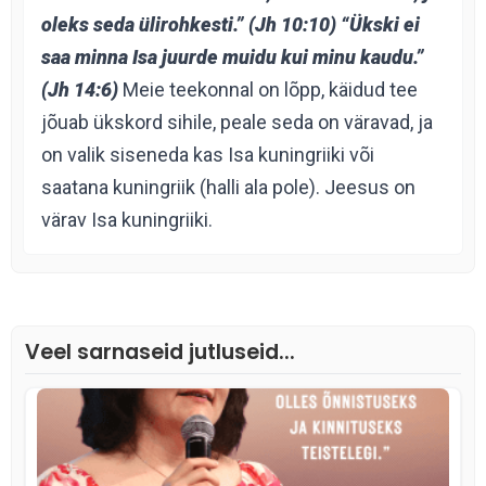
oleks seda ülirohkesti.” (Jh 10:10)
“Ükski ei
saa minna Isa juurde muidu kui minu kaudu.”
(Jh 14:6)
Meie teekonnal on
lõpp, käidud tee
jõuab ükskord sihile, peale seda on väravad, ja
on valik siseneda kas Isa kuningriiki või
saatana kuningriik (halli ala pole). Jeesus on
värav Isa kuningriiki.
Veel sarnaseid jutluseid...