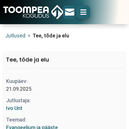


Jutlused
>
Tee, tõde ja elu
Tee, tõde ja elu
Kuupäev:
21.09.2025
Jutlustaja:
Ivo Unt
Teemad:
Evangeelium ja pääste