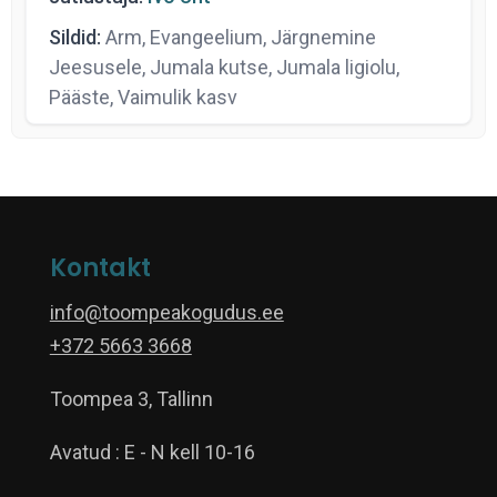
Sildid:
Arm, Evangeelium, Järgnemine
Jeesusele, Jumala kutse, Jumala ligiolu,
Pääste, Vaimulik kasv
Kontakt
info@toompeakogudus.ee
+372 5663 3668
Toompea 3, Tallinn
Avatud : E - N kell 10-16