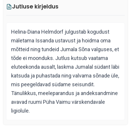
Jutluse kirjeldus
Helina-Diana Helmdorf julgustab kogudust
mäletama Issanda ustavust ja hoidma oma
mõtteid ning tundeid Jumala Sõna valguses, et
tõde ei moonduks. Jutlus kutsub vaatama
eluteekonda ausalt, laskma Jumalal südant läbi
katsuda ja puhastada ning valvama sõnade üle,
mis peegeldavad südame seisundit.
Tänulikkus, meeleparandus ja andeksandmine
avavad ruumi Püha Vaimu värskendavale
ligiolu­le.