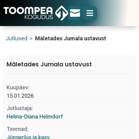


Jutlused
>
Mäletades Jumala ustavust
Mäletades Jumala ustavust
Kuupäev:
15.01.2026
Jutlustaja:
Helina-Diana Helmdorf
Teemad:
Jüngerlus ja kasv