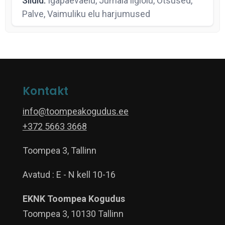
Sildid:
Igapäevaelu, Jumala ligiolu, Otsused,
Palve, Vaimuliku elu harjumused
Kontakt
info@toompeakogudus.ee
+372 5663 3668
Toompea 3, Tallinn
Avatud : E - N kell 10-16
EKNK Toompea Kogudus
Toompea 3, 10130 Tallinn