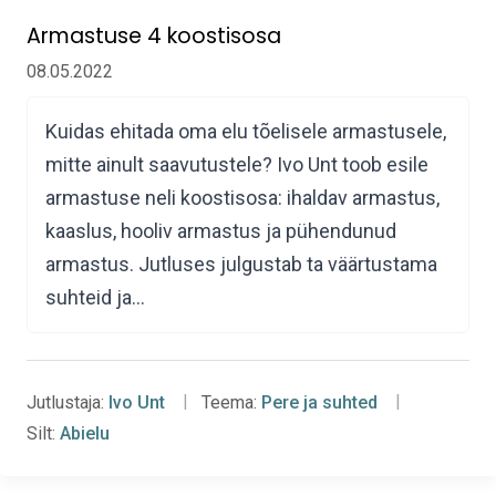
Armastuse 4 koostisosa
08.05.2022
Kuidas ehitada oma elu tõelisele armastusele,
mitte ainult saavutustele? Ivo Unt toob esile
armastuse neli koostisosa: ihaldav armastus,
kaaslus, hooliv armastus ja pühendunud
armastus. Jutluses julgustab ta väärtustama
suhteid ja…
Jutlustaja:
Ivo Unt
Teema:
Pere ja suhted
Silt:
Abielu