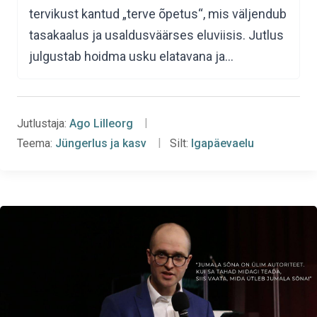
tervikust kantud „terve õpetus“, mis väljendub
tasakaalus ja usaldusväärses eluviisis. Jutlus
julgustab hoidma usku elatavana ja…
Jutlustaja:
Ago Lilleorg
Teema:
Jüngerlus ja kasv
Silt:
Igapäevaelu