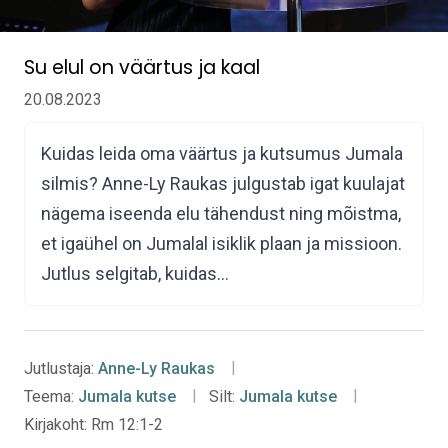
Su elul on väärtus ja kaal
20.08.2023
Kuidas leida oma väärtus ja kutsumus Jumala
silmis? Anne-Ly Raukas julgustab igat kuulajat
nägema iseenda elu tähendust ning mõistma,
et igaühel on Jumalal isiklik plaan ja missioon.
Jutlus selgitab, kuidas…
Jutlustaja:
Anne-Ly Raukas
Teema:
Jumala kutse
Silt:
Jumala kutse
Kirjakoht:
Rm 12:1-2