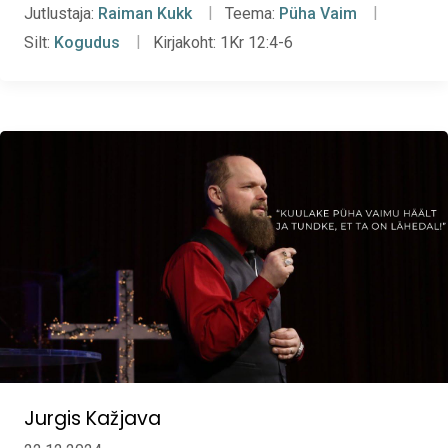
Jutlustaja:
Raiman Kukk
Teema:
Püha Vaim
Silt:
Kogudus
Kirjakoht:
1Kr 12:4-6
Jurgis Kažjava