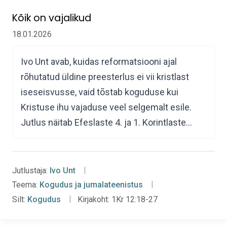
Kõik on vajalikud
18.01.2026
Ivo Unt avab, kuidas reformatsiooni ajal
rõhutatud üldine preesterlus ei vii kristlast
iseseisvusse, vaid tõstab koguduse kui
Kristuse ihu vajaduse veel selgemalt esile.
Jutlus näitab Efeslaste 4. ja 1. Korintlaste…
Jutlustaja:
Ivo Unt
Teema:
Kogudus ja jumalateenistus
Silt:
Kogudus
Kirjakoht:
1Kr 12:18-27