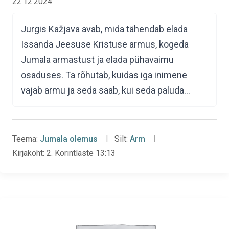
22.12.2024
Jurgis Kažjava avab, mida tähendab elada
Issanda Jeesuse Kristuse armus, kogeda
Jumala armastust ja elada pühavaimu
osaduses. Ta rõhutab, kuidas iga inimene
vajab armu ja seda saab, kui seda paluda…
Teema:
Jumala olemus
Silt:
Arm
Kirjakoht:
2. Korintlaste 13:13