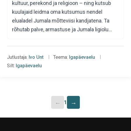
kultuur, perekond ja religioon – ning kutsub
kuulajaid leidma oma kutsumus nendel
elualadel Jumala mõtteviisi kandjatena. Ta
rõhutab palve, armastuse ja Jumala ligiolu…
Jutlustaja:
Ivo Unt
Teema:
Igapäevaelu
Silt:
Igapäevaelu
←
→
1