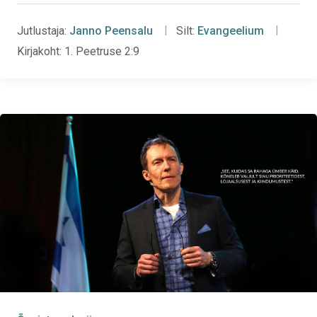
Jutlustaja:
Janno Peensalu
Silt:
Evangeelium
Kirjakoht:
1. Peetruse 2:9