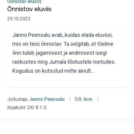
Õnnistav eluviis
Õnnistav eluviis
29.10.2023
Janno Peensalu avab, kuidas elada eluviisi,
mis on teisi õnnistav. Ta selgitab, et tõeline
õnn tuleb jagamisest ja andmisest isegi
raskustes ning Jumala tõotustele toetudes.
Kogudus on kutsutud mitte ainult…
Jutlustaja:
Janno Peensalu
Silt:
Arm
Kirjakoht:
2Kr 8:1-5