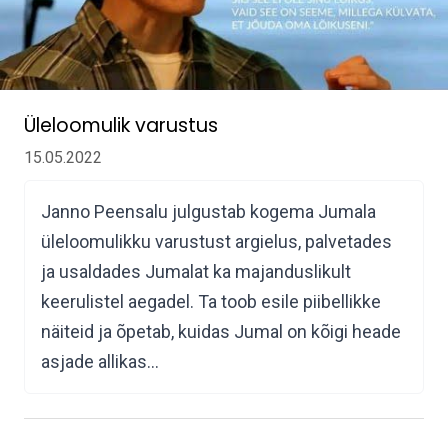
Üleloomulik varustus
15.05.2022
Janno Peensalu julgustab kogema Jumala
üleloomulikku varustust argielus, palvetades
ja usaldades Jumalat ka majanduslikult
keerulistel aegadel. Ta toob esile piibellikke
näiteid ja õpetab, kuidas Jumal on kõigi heade
asjade allikas…