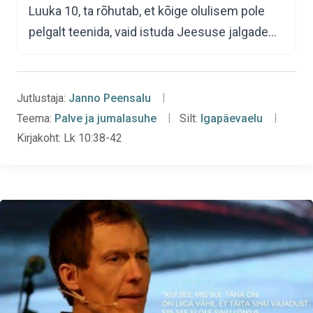
Luuka 10, ta rõhutab, et kõige olulisem pole
pelgalt teenida, vaid istuda Jeesuse jalgade…
Jutlustaja:
Janno Peensalu
Teema:
Palve ja jumalasuhe
Silt:
Igapäevaelu
Kirjakoht:
Lk 10:38-42