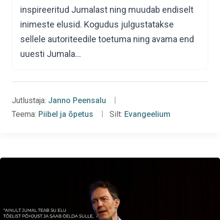
inspireeritud Jumalast ning muudab endiselt
inimeste elusid. Kogudus julgustatakse
sellele autoriteedile toetuma ning avama end
uuesti Jumala…
Jutlustaja:
Janno Peensalu
Teema:
Piibel ja õpetus
Silt:
Evangeelium