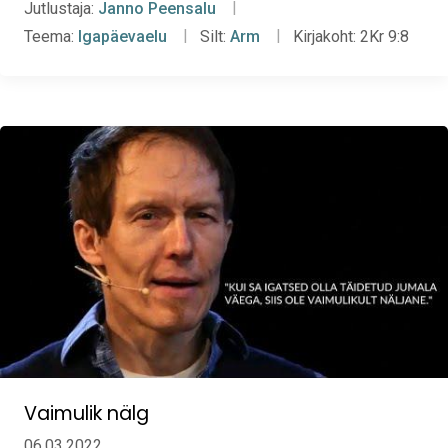
Jutlustaja:
Janno Peensalu
Teema:
Igapäevaelu
Silt:
Arm
Kirjakoht:
2Kr 9:8
Vaimulik nälg
06.03.2022