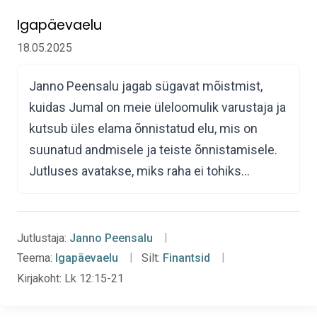
Igapäevaelu
18.05.2025
Janno Peensalu jagab sügavat mõistmist,
kuidas Jumal on meie üleloomulik varustaja ja
kutsub üles elama õnnistatud elu, mis on
suunatud andmisele ja teiste õnnistamisele.
Jutluses avatakse, miks raha ei tohiks…
Jutlustaja:
Janno Peensalu
Teema:
Igapäevaelu
Silt:
Finantsid
Kirjakoht:
Lk 12:15-21