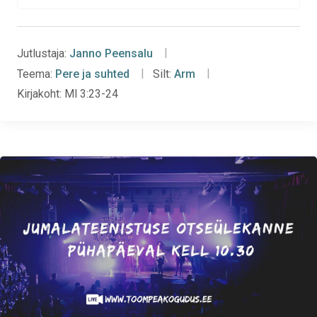
Jutlustaja:
Janno Peensalu
Teema:
Pere ja suhted
Silt:
Arm
Kirjakoht:
Ml 3:23-24