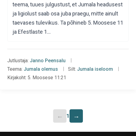
teema, tuues julgustust, et Jumala headusest
ja ligiolust saab osa juba praegu, mitte ainult
taevases tulevikus. Ta põhineb 5. Moosese 11
ja Efestlaste 1…
Jutlustaja:
Janno Peensalu
Teema:
Jumala olemus
Silt:
Jumala iseloom
Kirjakoht:
5. Moosese 11:21
←
→
1