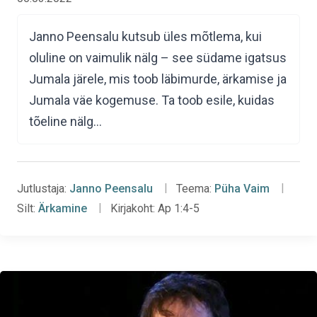
Janno Peensalu kutsub üles mõtlema, kui
oluline on vaimulik nälg – see südame igatsus
Jumala järele, mis toob läbimurde, ärkamise ja
Jumala väe kogemuse. Ta toob esile, kuidas
tõeline nälg…
Jutlustaja:
Janno Peensalu
Teema:
Püha Vaim
Silt:
Ärkamine
Kirjakoht:
Ap 1:4-5