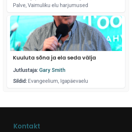
Palve, Vaimuliku elu harjumused
Kuuluta sõna ja ela seda välja
Jutlustaja:
Gary Smith
Sildid:
Evangeelium, Igapäevaelu
Kontakt