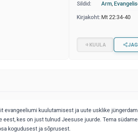
Sildid:
Arm
,
Evangelis
Kirjakoht:
Mt 22:34-40
KUULA
JAG
 evangeeliumi kuulutamisest ja uute usklike jüngerdamises
e eest, kes on just tulnud Jeesuse juurde. Tema südames 
osa kogudusest ja sõprusest.