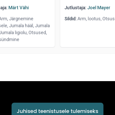
aja:
Märt Vähi
Jutlustaja:
Joel Mayer
rm, Järgnemine
Sildid:
Arm, lootus, Otsus
ele, Jumala hääl, Jumala
Jumala ligiolu, Otsused,
sündmine
Juhised teenistusele tulemiseks