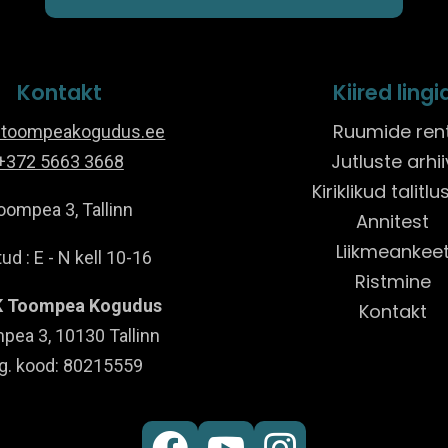
Kontakt
Kiired lingi
Ruumide ren
@toompeakogudus.ee
Jutluste arhii
+372 5663 3668
Kiriklikud talitl
oompea 3, Tallinn
Annitest
Liikmeankee
ud : E - N kell 10-16
Ristmine
 Toompea Kogudus
Kontakt
pea 3, 10130 Tallinn
g. kood: 80215559