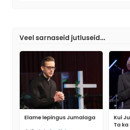
Veel sarnaseid jutluseid...
Elame lepingus Jumalaga
Kui J
Ta ka