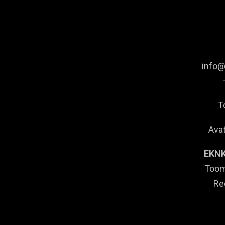
info
T
Avat
EKNK
Toom
Re