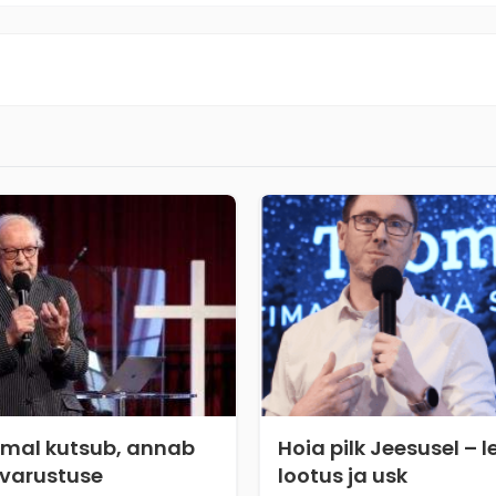
umal kutsub, annab
Hoia pilk Jeesusel – l
 varustuse
lootus ja usk