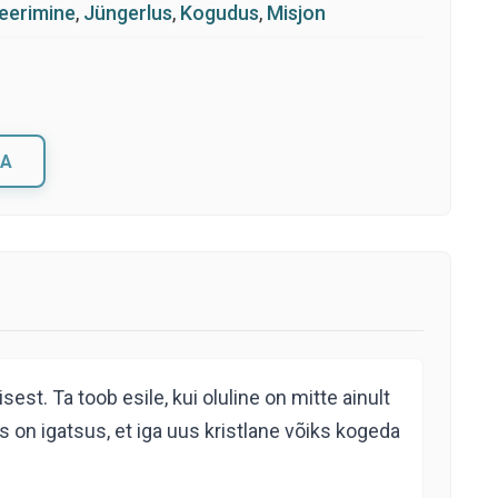
eerimine
,
Jüngerlus
,
Kogudus
,
Misjon
A
t. Ta toob esile, kui oluline on mitte ainult
on igatsus, et iga uus kristlane võiks kogeda