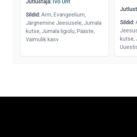
Jutlustaja:
Ivo Unt
Jutlust
Sildid:
Arm, Evangeelium,
Sildid:
A
Järgnemine Jeesusele, Jumala
Jeesus
kutse, Jumala ligiolu, Pääste,
kutse, 
Vaimulik kasv
Uuesti