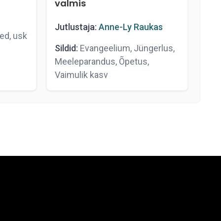
valmis
Jutlustaja:
Anne-Ly Raukas
ed, usk
Sildid:
Evangeelium, Jüngerlus,
Meeleparandus, Õpetus,
Vaimulik kasv