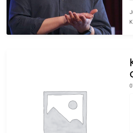
J
K
0