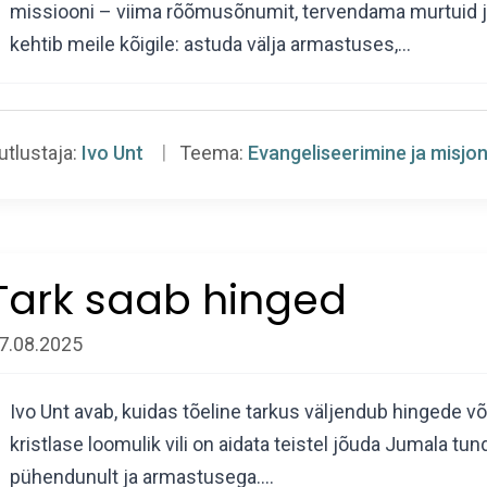
missiooni – viima rõõmusõnumit, tervendama murtuid j
kehtib meile kõigile: astuda välja armastuses,…
utlustaja:
Ivo Unt
Teema:
Evangeliseerimine ja misjo
Tark saab hinged
7.08.2025
Ivo Unt avab, kuidas tõeline tarkus väljendub hingede v
kristlase loomulik vili on aidata teistel jõuda Jumala tu
pühendunult ja armastusega.…