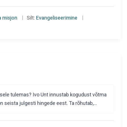
a misjon
Silt:
Evangeliseerimine
isele tulemas? Ivo Unt innustab kogudust võtma
 on seista julgesti hingede eest. Ta rõhutab,…