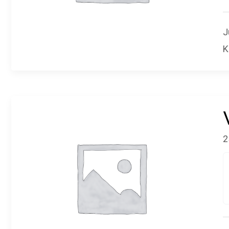
J
K
2