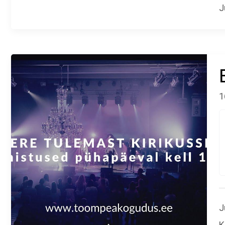
J
1
J
K