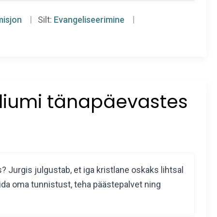
misjon
Silt:
Evangeliseerimine
liumi tänapäevastes
urgis julgustab, et iga kristlane oskaks lihtsal
kida oma tunnistust, teha päästepalvet ning