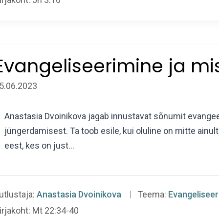
Evangeliseerimine ja mi
5.06.2023
Anastasia Dvoinikova jagab innustavat sõnumit evangee
jüngerdamisest. Ta toob esile, kui oluline on mitte ainu
eest, kes on just…
utlustaja:
Anastasia Dvoinikova
Teema:
Evangeliseer
irjakoht:
Mt 22:34-40