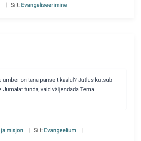
n
Silt:
Evangeliseerimine
 ümber on täna päriselt kaalul? Jutlus kutsub
se Jumalat tunda, vaid väljendada Tema
 ja misjon
Silt:
Evangeelium