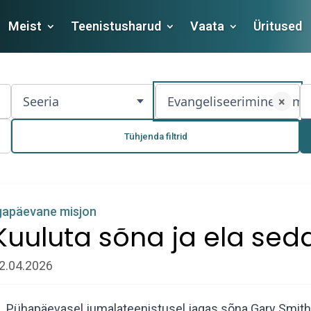
Meist
Teenistusharud
Vaata
Üritused
Seeria
Evangeliseerimine ja mis
×
Tühjenda filtrid
gapäevane misjon
Kuuluta sõna ja ela seda
2.04.2026
Pühapäevasel jumalateenistusel jagas sõna Gary Smi