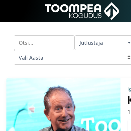
Jutlustaja
I
1