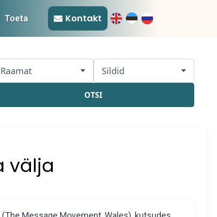
Kontakt
Toeta
jon (48)
Raamat
Sildid
OTSI
 välja
th (The Message Movement, Wales), kutsudes