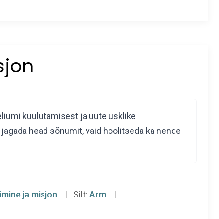
sjon
liumi kuulutamisest ja uute usklike
lt jagada head sõnumit, vaid hoolitseda ka nende
imine ja misjon
Silt:
Arm