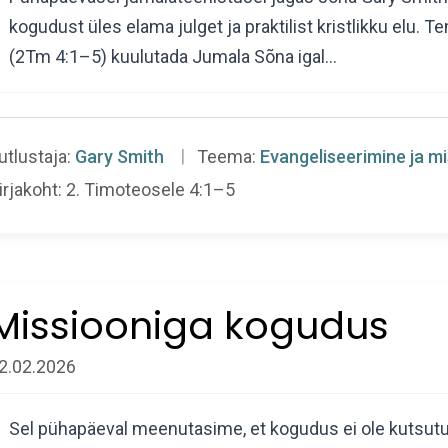
kogudust üles elama julget ja praktilist kristlikku el
(2Tm 4:1–5) kuulutada Jumala Sõna igal…
utlustaja:
Gary Smith
Teema:
Evangeliseerimine ja m
irjakoht:
2. Timoteosele 4:1–5
Missiooniga kogudus
2.02.2026
Sel pühapäeval meenutasime, et kogudus ei ole kutsutu