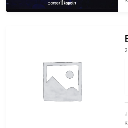
2
J
K