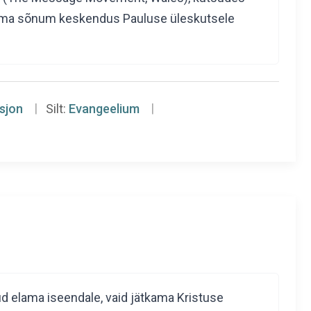
u. Tema sõnum keskendus Pauluse üleskutsele
isjon
Silt:
Evangeelium
d elama iseendale, vaid jätkama Kristuse