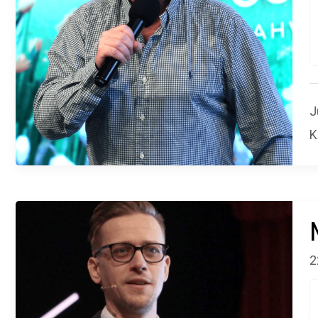
J
K
2