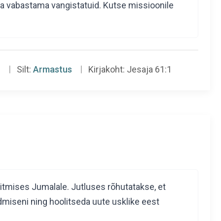
a vabastama vangistatuid. Kutse missioonile
n
Silt:
Armastus
Kirjakoht:
Jesaja 61:1
õitmises Jumalale. Jutluses rõhutatakse, et
ndmiseni ning hoolitseda uute usklike eest