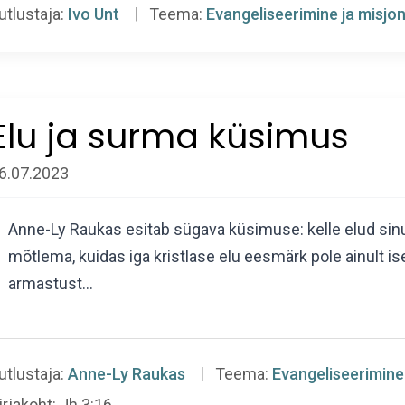
utlustaja:
Ivo Unt
Teema:
Evangeliseerimine ja misjo
Elu ja surma küsimus
6.07.2023
Anne-Ly Raukas esitab sügava küsimuse: kelle elud sinu
mõtlema, kuidas iga kristlase elu eesmärk pole ainult i
armastust…
utlustaja:
Anne-Ly Raukas
Teema:
Evangeliseerimine
irjakoht:
Jh 3:16