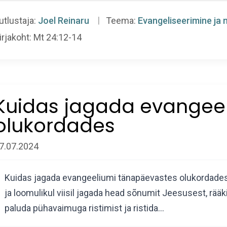
utlustaja:
Joel Reinaru
Teema:
Evangeliseerimine ja 
irjakoht:
Mt 24:12-14
Kuidas jagada evangee
olukordades
7.07.2024
Kuidas jagada evangeeliumi tänapäevastes olukordades? J
ja loomulikul viisil jagada head sõnumit Jeesusest, rää
paluda pühavaimuga ristimist ja ristida…