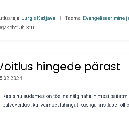
utlustaja:
Jurgis Kažjava
Teema:
Evangeliseerimine j
irjakoht:
Jh 3:16
Võitlus hingede pärast
5.02.2024
Kas sinu südames on tõeline nälg näha inimesi päästm
palvevõitlust kui vaimset lahingut, kus iga kristlase roll