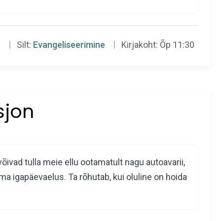
n
Silt:
Evangeliseerimine
Kirjakoht:
Õp 11:30
sjon
ivad tulla meie ellu ootamatult nagu autoavarii,
ma igapäevaelus. Ta rõhutab, kui oluline on hoida