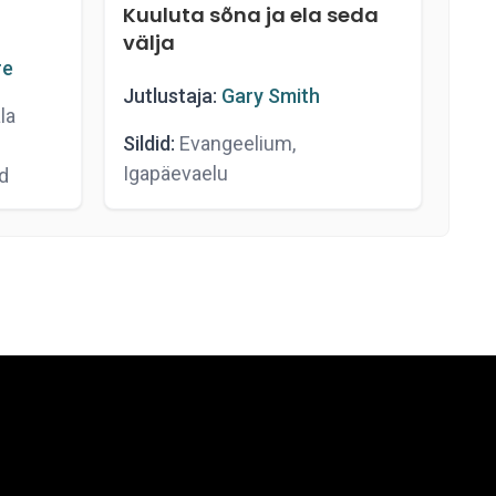
Kuuluta sõna ja ela seda
välja
re
Jutlustaja:
Gary Smith
la
Sildid:
Evangeelium,
Igapäevaelu
d