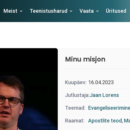
Meist
Teenistusharud
Vaata
Üritused
Minu misjon
Kuupäev:
16.04.2023
Jutlustaja:
Jaan Lorens
Teemad:
Evangeliseerimine
Raamat:
Apostlite teod
,
Ma