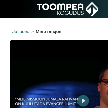
Jutlused
>
Minu misjon
Play