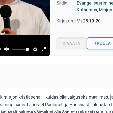
Sildid:
Evangeliseerimin
Kutsumus
,
Misjon
Kirjakoht:
Mt 28:19-20
VAATA
KUULA
0
ik misjon kristlasena – kuidas olla valguseks maailmas, 
ning näitest apostel Pauluselt ja Hananiast, julgustab ta
päevaselt paluma võimalusi olla õnnistuseks teistele ja 