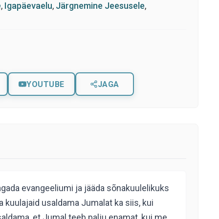
e
,
Igapäevaelu
,
Järgnemine Jeesusele
,
YOUTUBE
JAGA
jagada evangeeliumi ja jääda sõnakuulelikuks
 kuulajaid usaldama Jumalat ka siis, kui
usaldama, et Jumal teeb palju enamat, kui me