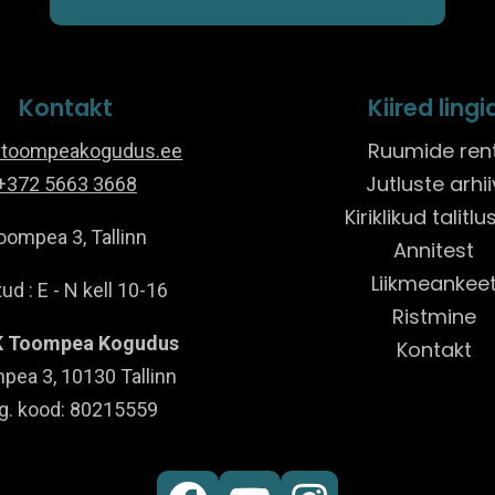
Kontakt
Kiired lingi
Ruumide ren
@toompeakogudus.ee
Jutluste arhii
+372 5663 3668
Kiriklikud talitl
oompea 3, Tallinn
Annitest
Liikmeankee
ud : E - N kell 10-16
Ristmine
 Toompea Kogudus
Kontakt
pea 3, 10130 Tallinn
g. kood: 80215559