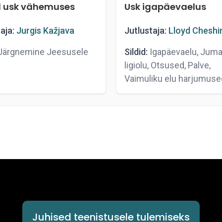
l usk vähemuses
Usk igapäevaelus
aja:
Jurgis Kažjava
Jutlustaja:
Lloyd Cheshi
ärgnemine Jeesusele
Sildid:
Igapäevaelu, Juma
ligiolu, Otsused, Palve,
Vaimuliku elu harjumuse
Juhised teenistusele tulemiseks