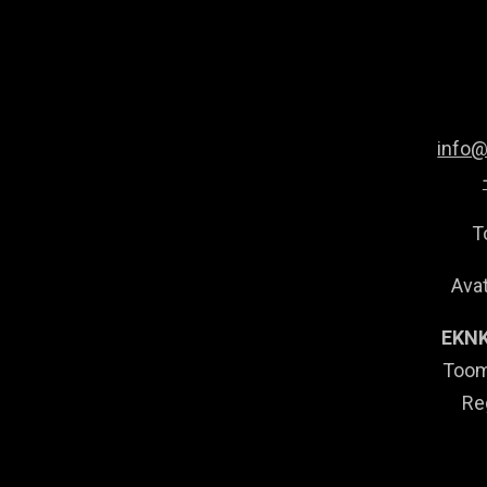
info
T
Avat
EKNK
Toom
Re