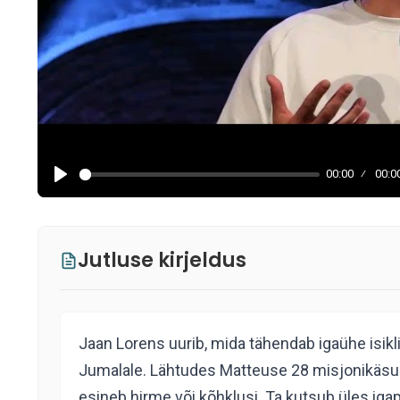
00:00
00:0
Jutluse kirjeldus
Jaan Lorens uurib, mida tähendab igaühe isikl
Jumalale. Lähtudes Matteuse 28 misjonikäsust 
esineb hirme või kõhklusi. Ta kutsub üles iga