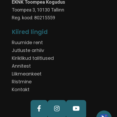
EKNK Toompea Kogudus
Toompea 3, 10130 Tallinn
Reg. kood: 80215559
Kiired lingid
Ruumide rent
Jutluste arhiiv
Kiriklikud talitlused
Annitest
Liikmeankeet
Ristmine
Kontakt


