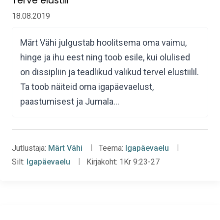
Terve elustiil
18.08.2019
Märt Vähi julgustab hoolitsema oma vaimu,
hinge ja ihu eest ning toob esile, kui olulised
on dissipliin ja teadlikud valikud tervel elustiilil.
Ta toob näiteid oma igapäevaelust,
paastumisest ja Jumala…
Jutlustaja:
Märt Vähi
Teema:
Igapäevaelu
Silt:
Igapäevaelu
Kirjakoht:
1Kr 9:23-27