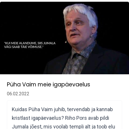
Püha Vaim meie igapäevaelus
06.02.2022
Kuidas Püha Vaim juhib, tervendab ja kannab
kristlast igapäevaelus? Riho Pors avab pildi
Jumala jõest, mis voolab templi alt ja toob elu