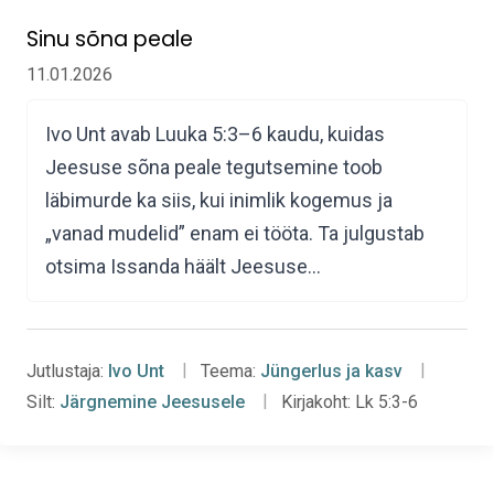
Sinu sõna peale
11.01.2026
Ivo Unt avab Luuka 5:3–6 kaudu, kuidas
Jeesuse sõna peale tegutsemine toob
läbimurde ka siis, kui inimlik kogemus ja
„vanad mudelid” enam ei tööta. Ta julgustab
otsima Issanda häält Jeesuse…
Jutlustaja:
Ivo Unt
Teema:
Jüngerlus ja kasv
Silt:
Järgnemine Jeesusele
Kirjakoht:
Lk 5:3-6