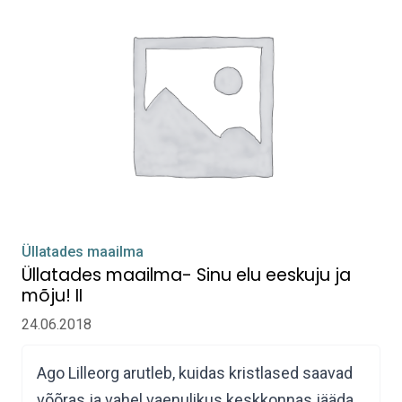
Üllatades maailma
Üllatades maailma- Sinu elu eeskuju ja
mõju! II
24.06.2018
Ago Lilleorg arutleb, kuidas kristlased saavad
võõras ja vahel vaenulikus keskkonnas jääda