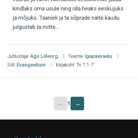
kindlaks oma usule ning olla heaks eeskujuks
ja mõjuks. Taanieli ja ta sõprade näite kaudu
julgustab ta mitte…
Jutlustaja:
Ago Lilleorg
Teema:
Igapäevaelu
Silt:
Evangeelium
Kirjakoht:
Tn 1:1-7
←
→
1