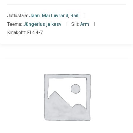
Jutlustaja:
Jaan
,
Mai Liivrand
,
Raili
Teema:
Jüngerlus ja kasv
Silt:
Arm
Kirjakoht:
Fl 4:4-7