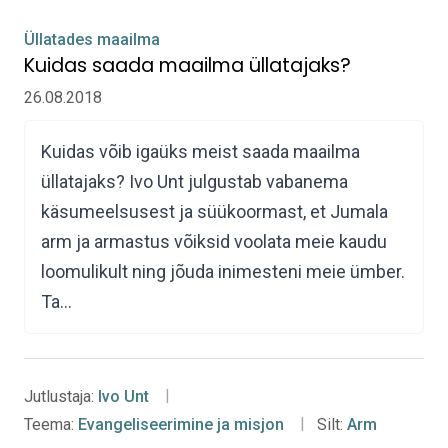
Üllatades maailma
Kuidas saada maailma üllatajaks?
26.08.2018
Kuidas võib igaüks meist saada maailma
üllatajaks? Ivo Unt julgustab vabanema
käsumeelsusest ja süükoormast, et Jumala
arm ja armastus võiksid voolata meie kaudu
loomulikult ning jõuda inimesteni meie ümber.
Ta…
Jutlustaja:
Ivo Unt
Teema:
Evangeliseerimine ja misjon
Silt:
Arm