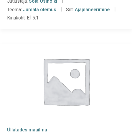
Jutlustaja:
Sola Osinoiki
Teema:
Jumala olemus
Silt:
Ajaplaneerimine
Kirjakoht:
Ef 5:1
Üllatades maailma