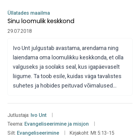
Üllatades maailma
Sinu loomulik keskkond
29.07.2018
Ivo Unt julgustab avastama, arendama ning
laiendama oma loomulikku keskkonda, et olla
valguseks ja soolaks seal, kus igapäevaselt
liigume. Ta toob esile, kuidas väga tavalistes
suhetes ja hobides peituvad võimalused…
Jutlustaja:
Ivo Unt
Teema:
Evangeliseerimine ja misjon
Silt:
Evangeliseerimine
Kirjakoht:
Mt 5:13-15